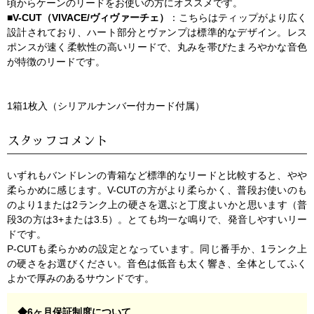
頃からケーンのリードをお使いの方にオススメです。
■V-CUT（VIVACE/ヴィヴァーチェ）
：こちらはティップがより広く
設計されており、ハート部分とヴァンプは標準的なデザイン。レス
ポンスが速く柔軟性の高いリードで、丸みを帯びたまろやかな音色
が特徴のリードです。
1箱1枚入（シリアルナンバー付カード付属）
スタッフコメント
いずれもバンドレンの青箱など標準的なリードと比較すると、やや
柔らかめに感じます。V-CUTの方がより柔らかく、普段お使いのも
のより1または2ランク上の硬さを選ぶと丁度よいかと思います（普
段3の方は3+または3.5）。とても均一な鳴りで、発音しやすいリー
ドです。
P-CUTも柔らかめの設定となっています。同じ番手か、1ランク上
の硬さをお選びください。音色は低音も太く響き、全体としてふく
よかで厚みのあるサウンドです。
◆6ヶ月保証制度について