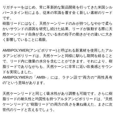
リガチャーをはじめ、常に革新的な製品開発を行ってきた米国シル
バースタイン社による、従来の常識を覆す全く新しい素材のリード
です。
樹脂リードにはなく、天然ケーンリードのみが持つしなやかで柔ら
かいサウンドの原因を研究し続けた結果、リードが振動する際に天
然ケーンリード自身が含んでいる水の粒子の動きがその違いに大き
く影響していることに着眼。
AMBIPOLYMER(アンビポリマー)と呼ばれる新素材を使用したアル
タアンビポリリードは、天然ケーンと同様に馴らし期間を経ること
で、リード内に微量の水分を含むことができます。それにより、樹
脂リードでありながらも、天然ケーンに非常に近い吹奏感とサウン
ドを実現しました。
AMBIPOLYMERの「AMBI-」には、ラテン語で“両方の”“両性具有
の”という意味があります。
天然ケーンリードと同じく吸水性があり調整も可能です。さらに樹
脂リードの耐久性と均質性を持つアルタアンビポリリードは、“天然
ケーンリード”と“樹脂リード”の両方の良さを兼ね備えた、まさに次
世代のリードと言えるでしょう。