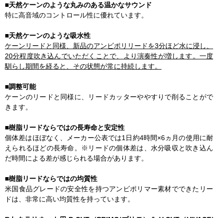
■天然ケーンのような丸みのある温かなサウンド
特に高音域のコントロール性に優れています。
■天然ケーンのような吸水性
ケーンリードと同様、新品のアンビポリリードを3分ほど水に浸し、
20分程度吹き込んでいただくことで、より演奏性が増します。一度
馴らし期間を経ると、その状態が常に持続します。
■調整可能
ケーンのリードと同様に、リードカッターややすりで削ることがで
きます。
■樹脂リードならではの長寿命と安定性
個体差はほぼなく、メーカー公表では1日約4時間×6ヵ月の使用に耐
えられるほどの長寿命。※リードの個体差は、水分吸収と吹き込ん
だ時間による差が感じられる場合があります。
■樹脂リードならではの均質性
米国食品グレードの安全性を持つアンビポリマー素材でできたリー
ドは、非常に高い均質性を持っています。