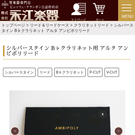
MENU
MENU
マイページ
カート
トップページ
>
リード＆リードケース
>
クラリネットリード
> シルバース
タイン B♭クラリネット アルタ アンビポリリード
シルバースタイン B♭クラリネット用 アルタ アン
ビポリリード
シルバースタイン
リード
B♭クラリネット
P-CUT
V-CUT