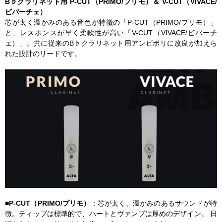
B♭クラリネット用 P-CUT（PRIMO/プリモ）＆ V-CUT（VIVACE/
ビバーチェ）
芯が太く温かみのある音色が特徴の「P-CUT（PRIMO/プリモ）」
と、レスポンスが早く柔軟性が高い「V-CUT（VIVACE/ビバーチ
ェ）」。共に従来のB♭クラリネット用アンビポリに改良が加えら
れた設計のリードです。
■P-CUT（PRIMO/プリモ）
：芯が太く、温かみのあるサウンドが特
徴。ティップは標準的で、ハートとヴァンプは厚めのデザイン。 日