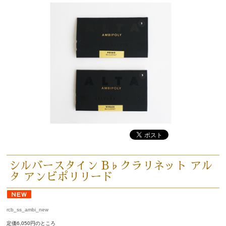
シルバースタイン B♭クラリネット アル
タ アンビポリリード
rcb_ss_ambi_new
定価6,050円のところ