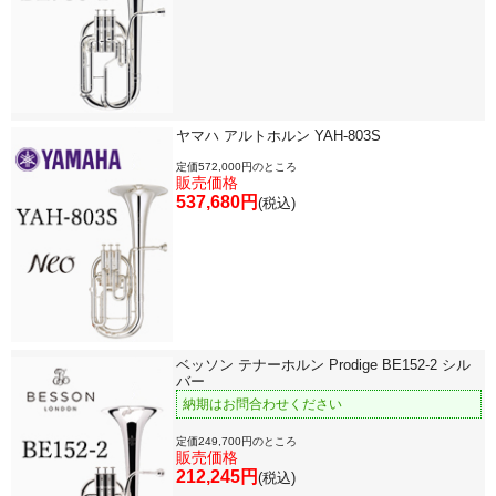
「楽器をはじめよう」
お手入れ方法
ヤマハ アルトホルン YAH-803S
選定者のご紹介
定価572,000円のところ
販売価格
537,680円
演奏会のお知らせ
(税込)
ベッソン テナーホルン Prodige BE152-2 シル
バー
納期はお問合わせください
定価249,700円のところ
販売価格
212,245円
(税込)