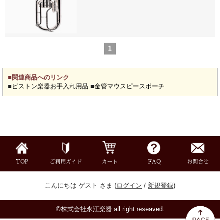
新規会員登録
ログイン・マイページ
ご利用ガイド
サポート・保証
1
よくあるご質問
会社紹介
■関連商品へのリンク
特定商取引法
プライバシー・ポリシー
■
ピストン楽器お手入れ用品
■
金管マウスピースポーチ
TOP
ご利用ガイド
カート
FAQ
お問合せ
こんにちは ゲスト さま (
ログイン
/
新規登録
)
©株式会社永江楽器 all right reseaved.