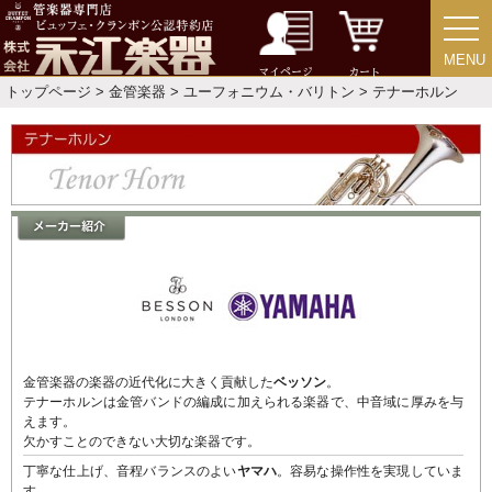
音楽教本
MENU
MENU
マイページ
カート
ソロ楽譜・曲集
トップページ
>
金管楽器
>
ユーフォニウム・バリトン
> テナーホルン
CD
中古・アウトレット
アウトレット
中古楽器
金管楽器の楽器の近代化に大きく貢献した
ベッソン
。
テナーホルンは金管バンドの編成に加えられる楽器で、中音域に厚みを与
今月のお買い得品
えます。
欠かすことのできない大切な楽器です。
丁寧な仕上げ、音程バランスのよい
ヤマハ
。容易な操作性を実現していま
す。