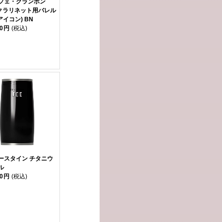
フェ・クランポン
Aクラリネット用バレル
(アイコン) BN
00円
(税込)
ースタイン チタニウ
ル
00円
(税込)