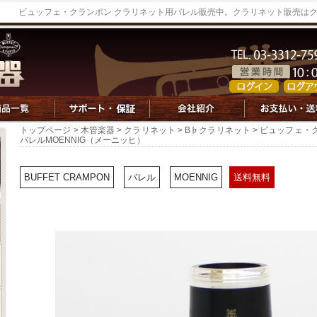
ビュッフェ・クランポン クラリネット用バレル販売中。クラリネット販売は
トップページ
>
木管楽器
>
クラリネット
>
B♭クラリネット
> ビュッフェ・
バレルMOENNIG（メーニッヒ）
BUFFET CRAMPON
バレル
MOENNIG
送料無料