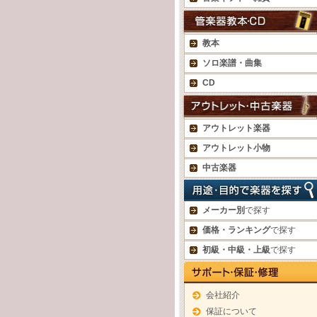
教本
ソロ楽譜・曲集
CD
アウトレット楽器
アウトレット小物
中古楽器
メーカー別
で探す
価格・ランキング
で探す
初級・中級・上級
で探す
会社紹介
保証について