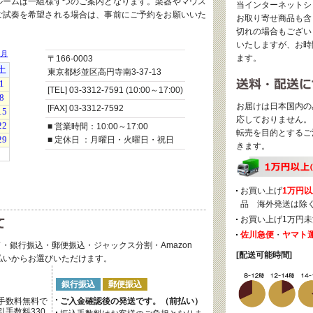
ルームは一組様ずつのご案内となります。楽器やマウス
当インターネットシ
ご試奏を希望される場合は、事前にご予約をお願いいた
お取り寄せ商品も含
切れの場合もござい
いたしますが、お時
ます。
〒166-0003
東京都杉並区高円寺南3-37-13
[TEL] 03-3312-7591 (10:00～17:00)
お届けは日本国内の
[FAX] 03-3312-7592
応しておりません。
■ 営業時間：10:00～17:00
転売を目的とするご
■ 定休日 ：月曜日・火曜日・祝日
きます。
お買い上げ
1万円以
品 海外発送は除
お買い上げ1万円未
佐川急便
・
ヤマト
・銀行振込・郵便振込・ジャックス分割・Amazon
[配送可能時間]
後払いからお選びいただけます。
銀行振込
郵便振込
手数料無料で
ご入金確認後の発送です。（前払い）
手数料330