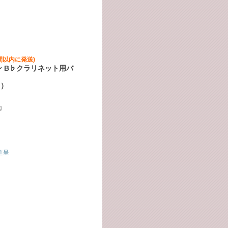
間以内に発送)
 B♭クラリネット用バ
ヒ）
g
進呈