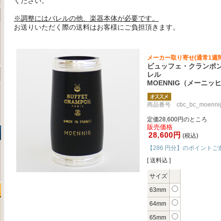
ください。
※調整にはバレルの他、楽器本体が必要です。
お送りいただく際の送料はお客様にご負担頂きます。
メーカー取り寄せ(通常1週
ビュッフェ・クランポン
レル
MOENNIG（メーニッ
商品番号 cbc_bc_moenni
定価28,600円のところ
販売価格
28,600円
(税込)
【286 円分】のポイントご
[ 送料込 ]
サイズ
63mm
64mm
65mm