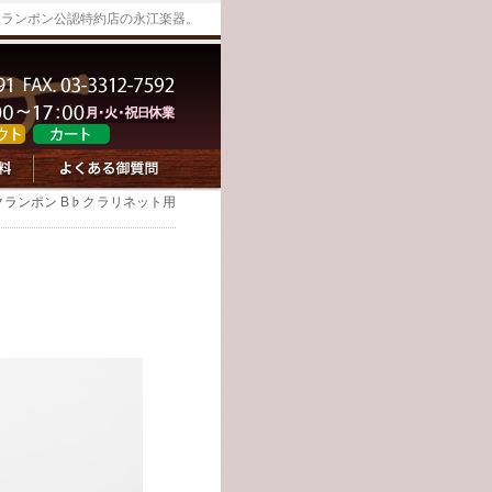
クランポン公認特約店の永江楽器。
クランポン B♭クラリネット用