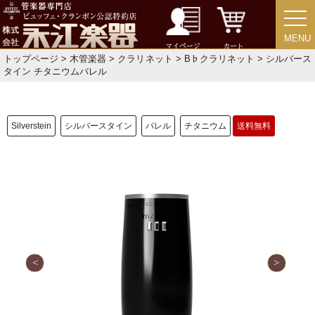
MENU
MENU
マイページ
カート
トップページ
>
木管楽器
>
クラリネット
>
B♭クラリネット
> シルバース
タイン チタニウムバレル
Silverstein
シルバースタイン
バレル
チタニウム
送料無料