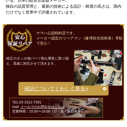
いる、日本の総合管楽器メーカー。
独自の品質管理と、最新の技術による設計・精度の高さは、国内
だけでなく世界中で評価されています。
ヤマハ公認特約店です。
メーカー認定のリペアマン（修理担当技術者）常駐
で安心！
純正のタンポ他パーツ類も豊富に取り揃
え、迅速に対応させて頂きます。
保証についてくわしく見る>
TEL:03-3312-7591
mail:
メールでのお問合せはこちら
営業時間：10:00〜18:00（日・月・祝日休み）