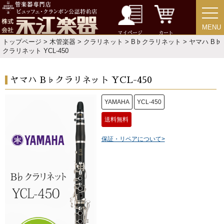
MENU
MENU
マイページ
カート
トップページ
>
木管楽器
>
クラリネット
>
B♭クラリネット
> ヤマハ B♭
クラリネット YCL-450
ヤマハ B♭クラリネット YCL-450
YAMAHA
YCL-450
送料無料
保証・リペアについて>