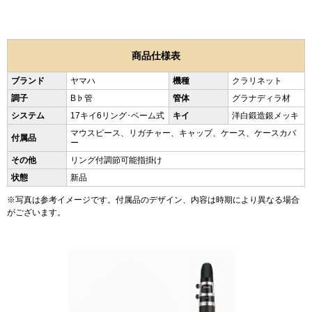
商品仕様表
ブランド
ヤマハ
機種
クラリネット
調子
B♭管
管体
グラナディラ材
システム
17キイ6リング･ベーム式
キイ
洋白鍛造銀メッキ
マウスピース、リガチャー、キャップ、ケース、ケースカバ
付属品
ー
その他
リング付調節可能指掛け
状態
新品
※写真は参考イメージです。付属品のデザイン、内容は時期により異なる場合
がございます。