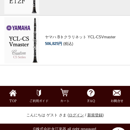
ヤマハ B♭クラリネット YCL-CSVmaster
506,825円
(税込)
TOP
ご利用ガイド
カート
FAQ
お問合せ
こんにちは ゲスト さま (
ログイン
/
新規登録
)
©株式会社永江楽器 all right reseaved.