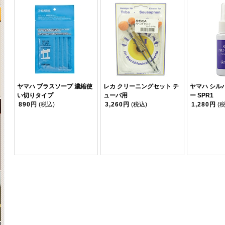
ヤマハ ブラスソープ 濃縮使
レカ クリーニングセット チ
ヤマハ シル
い切りタイプ
ューバ用
ー SPR1
890円
(税込)
3,260円
(税込)
1,280円
(