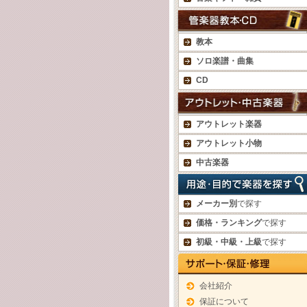
教本
ソロ楽譜・曲集
CD
アウトレット楽器
アウトレット小物
中古楽器
メーカー別
で探す
価格・ランキング
で探す
初級・中級・上級
で探す
会社紹介
保証について