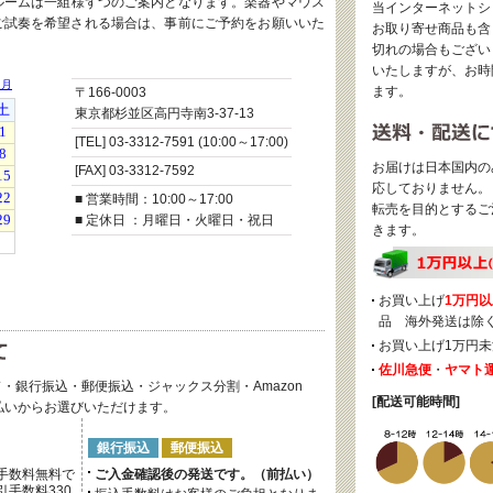
ルームは一組様ずつのご案内となります。楽器やマウス
当インターネットシ
ご試奏を希望される場合は、事前にご予約をお願いいた
お取り寄せ商品も含
切れの場合もござい
いたしますが、お時
ます。
〒166-0003
東京都杉並区高円寺南3-37-13
[TEL] 03-3312-7591 (10:00～17:00)
お届けは日本国内の
[FAX] 03-3312-7592
応しておりません。
■ 営業時間：10:00～17:00
転売を目的とするご
■ 定休日 ：月曜日・火曜日・祝日
きます。
お買い上げ
1万円以
品 海外発送は除
お買い上げ1万円未
佐川急便
・
ヤマト
・銀行振込・郵便振込・ジャックス分割・Amazon
[配送可能時間]
後払いからお選びいただけます。
銀行振込
郵便振込
手数料無料で
ご入金確認後の発送です。（前払い）
手数料330