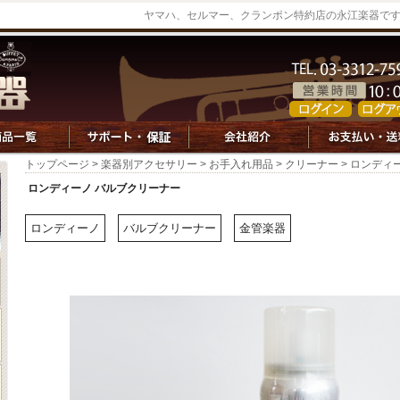
ヤマハ、セルマー、クランポン特約店の永江楽器で
トップページ
>
楽器別アクセサリー
>
お手入れ用品
>
クリーナー
> ロンディ
ロンディーノ バルブクリーナー
ロンディーノ
バルブクリーナー
金管楽器