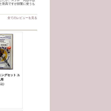
したが、スプレー式はやは
と割高ですが頻繁に使うも
全てのレビューを見る
ニングセット ユ
ム用
税込)