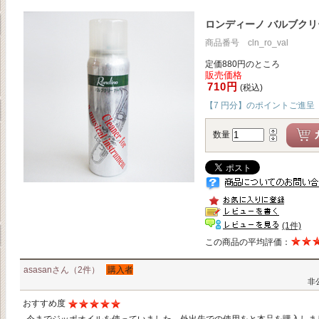
ロンディーノ バルブクリ
商品番号 cln_ro_val
定価880円のところ
販売価格
710円
(税込)
【7 円分】のポイントご進呈
数量
(1件)
この商品の平均評価：
asasanさん（2件）
購入者
非
おすすめ度