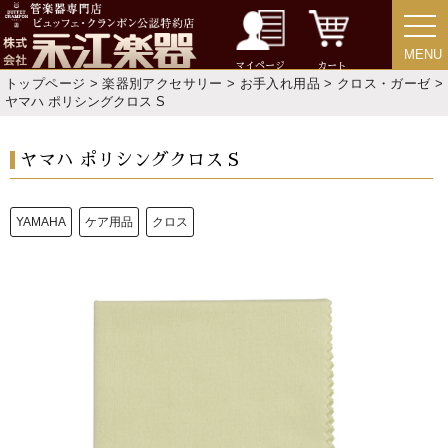
MENU
MENU
マイページ
カート
トップページ
>
楽器別アクセサリー
>
お手入れ用品
>
クロス・ガーゼ
>
ヤマハ ポリシングクロス S
ヤマハ ポリシングクロス S
YAMAHA
ケア用品
クロス
新規会員登録
ログイン・マイページ
ご利用ガイド
サポート・保証
よくあるご質問
会社紹介
特定商取引法
プライバシー・ポリシー