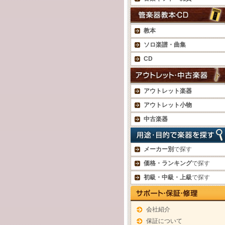
教本
ソロ楽譜・曲集
CD
アウトレット楽器
アウトレット小物
中古楽器
メーカー別
で探す
価格・ランキング
で探す
初級・中級・上級
で探す
会社紹介
保証について