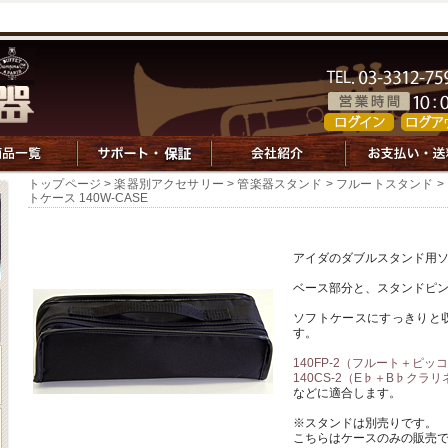
トップページ
>
楽器別アクセサリー
>
管楽器スタンド
>
フルートスタンド
>
トケース 140W-CASE
アイダのダブルスタンド用
ベース部分と、スタンドピ
ソフトケースにすっきりと
す。
140FP-2（フルート＋ピッ
140CS-2（E♭＋B♭クラ
などに適合します。
※スタンドは別売りです。
こちらはケースのみの販売