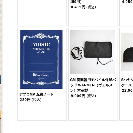
150用）
4,05
8,415円
(税込)
GM 管楽器用モバイル保温パ
Sハヤ
ッド WÄRMEN（ヴェルメ
ケース
ン）本革製
22,0
デプロMP 五線ノート
9,900円
(税込)
220円
(税込)