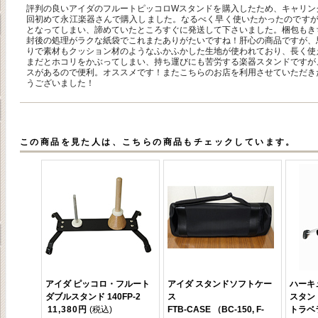
評判の良いアイダのフルートピッコロWスタンドを購入したため、キャリン
回初めて永江楽器さんで購入しました。なるべく早く使いたかったのですが
となってしまい、諦めていたところすぐに発送して下さいました。梱包もき
封後の処理がラクな紙袋でこれまたありがたいですね！肝心の商品ですが、
りで素材もクッション材のようなふかふかした生地が使われており、長く使
まだとホコリをかぶってしまい、持ち運びにも苦労する楽器スタンドですが
スがあるので便利。オススメです！またこちらのお店を利用させていただき
うございました！
この商品を見た人は、こちらの商品もチェックしています。
アイダ ピッコロ・フルート
アイダ スタンドソフトケー
ハーキ
ダブルスタンド 140FP-2
ス
スタン
11,380円
(税込)
FTB-CASE （BC-150, F-
トラベラ