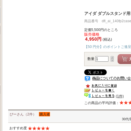
アイダ ダブルスタンド用ソ
商品番号 dfl_ai_140fp2cas
定価5,500円のところ
販売価格
4,950円
(税込)
【50 円分】のポイントご進
数量
(1件)
この商品の平均評価：
ぴーさん（2件）
購入者
30代
おすすめ度