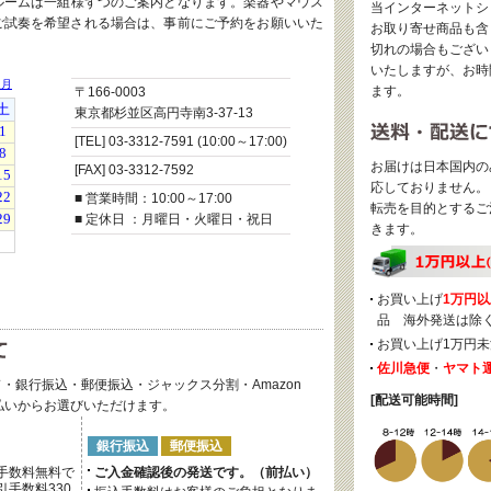
ルームは一組様ずつのご案内となります。楽器やマウス
当インターネットシ
ご試奏を希望される場合は、事前にご予約をお願いいた
お取り寄せ商品も含
切れの場合もござい
いたしますが、お時
ます。
〒166-0003
東京都杉並区高円寺南3-37-13
[TEL] 03-3312-7591 (10:00～17:00)
お届けは日本国内の
[FAX] 03-3312-7592
応しておりません。
■ 営業時間：10:00～17:00
転売を目的とするご
■ 定休日 ：月曜日・火曜日・祝日
きます。
お買い上げ
1万円以
品 海外発送は除
お買い上げ1万円未
佐川急便
・
ヤマト
・銀行振込・郵便振込・ジャックス分割・Amazon
[配送可能時間]
後払いからお選びいただけます。
銀行振込
郵便振込
手数料無料で
ご入金確認後の発送です。（前払い）
手数料330