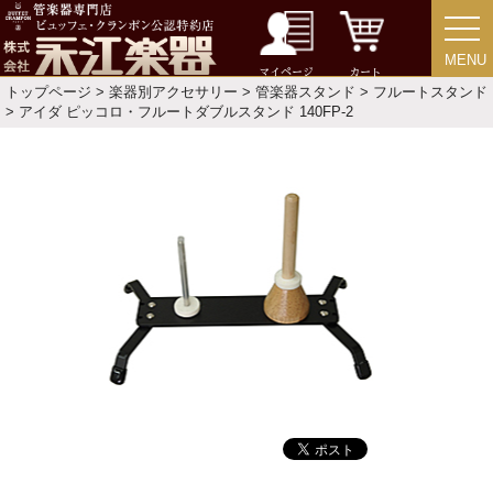
CD
MENU
MENU
マイページ
カート
トップページ
>
楽器別アクセサリー
>
管楽器スタンド
>
フルートスタンド
中古・アウトレット
> アイダ ピッコロ・フルートダブルスタンド 140FP-2
アウトレット
中古楽器
今月のお買い得品
目的・用途別で楽器を探す
メーカー別で探す
価格・ランキングで探す