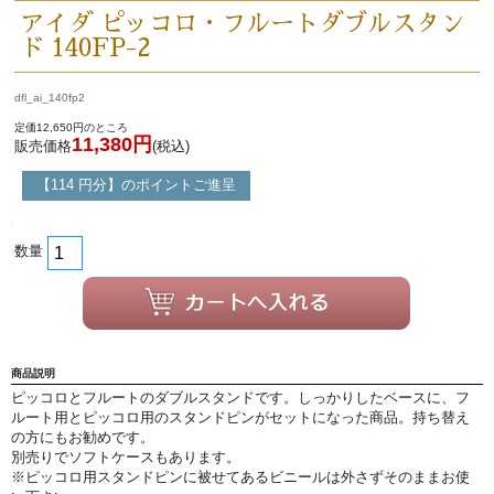
アイダ ピッコロ・フルートダブルスタン
ド 140FP-2
初級・中級・上級で探す
dfl_ai_140fp2
定価12,650円のところ
11,380円
販売価格
(税込)
永江楽器人気コンテンツ
【114 円分】のポイントご進呈
新商品・新規取り扱い商品
数量
セール・イベント情報
人気の永江楽器コラム
商品説明
「楽器をはじめよう」
ピッコロとフルートのダブルスタンドです。しっかりしたベースに、フ
ルート用とピッコロ用のスタンドピンがセットになった商品。持ち替え
お手入れ方法
の方にもお勧めです。
別売りでソフトケースもあります。
※ピッコロ用スタンドピンに被せてあるビニールは外さずそのままお使