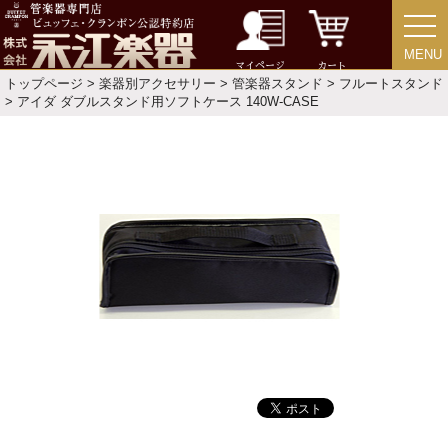
CD
MENU
MENU
マイページ
カート
トップページ
>
楽器別アクセサリー
>
管楽器スタンド
>
フルートスタンド
中古・アウトレット
> アイダ ダブルスタンド用ソフトケース 140W-CASE
アウトレット
中古楽器
今月のお買い得品
目的・用途別で楽器を探す
メーカー別で探す