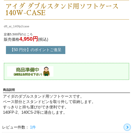
価格・ランキングで探す
アイダ ダブルスタンド用ソフトケース
140W-CASE
初級・中級・上級で探す
dfl_ai_140fp2case
定価5,500円のところ
4,950円
販売価格
(税込)
永江楽器人気コンテンツ
【50 円分】のポイントご進呈
新商品・新規取り扱い商品
セール・イベント情報
商品説明
アイダのダブルスタンド用ソフトケースです。
人気の永江楽器コラム
ベース部分とスタンドピンを取り外して収納します。
「楽器をはじめよう」
すっきりと持ち運びができ便利です。
140FP-2、140CS-2等に適合します。
お手入れ方法
レビュー件数：
1件