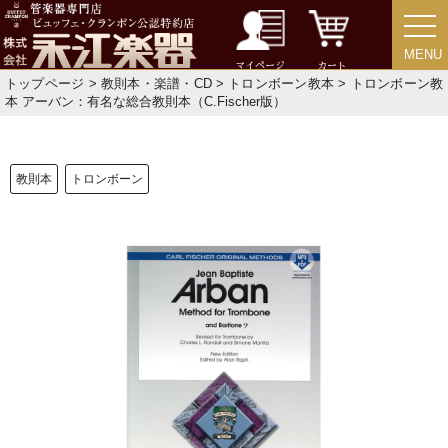
お手入れ方法
MENU
MENU
マイページ
カート
トップページ
>
教則本・楽譜・CD
>
トロンボーン教本
> トロンボーン教
選定者のご紹介
本 アーバン：有名な総合教則本（C.Fischer版）
演奏会のお知らせ
教則本
トロンボーン
新規会員登録
ログイン・マイページ