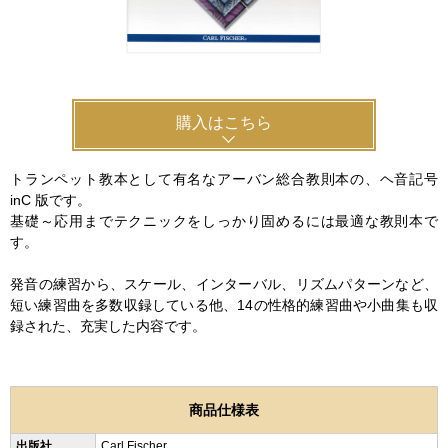
ご利用ガイド
サポート・保証
よくあるご質問
会社紹介
購入はこちら
特定商取引法
プライバシー・ポリシー
トランペット教本として有名なアーバン総合教則本の、ヘ音記号
inC 版です。
基礎～応用までテクニックをしっかり固めるには最適な教則本で
す。
発音の練習から、スケール、インターバル、リズムパターンなど、
短い練習曲を多数収録している他、14の性格的練習曲や小曲集も収
録された、充実した内容です。
商品仕様表
出版社
Carl Fischer