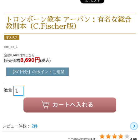
トロンボーン教本 アーバン：有名な総合
教則本（C.Fischer版）
etb_bc_1
定価8,690円のところ
8,690円
販売価格
(税込)
【87 円分】のポイントご進呈
数量
レビュー件数：
2件
この商品の平均評価：
4.00