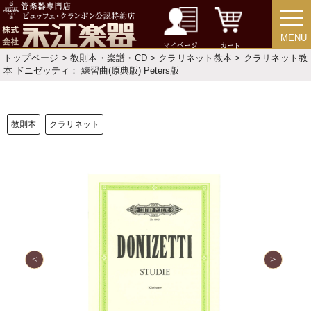
セール・イベント情報
MENU
MENU
人気の永江楽器コラム
マイページ
カート
「楽器をはじめよう」
トップページ
>
教則本・楽譜・CD
>
クラリネット教本
> クラリネット教
本 ドニゼッティ： 練習曲(原典版) Peters版
お手入れ方法
教則本
クラリネット
選定者のご紹介
演奏会のお知らせ