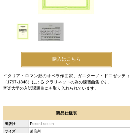
新規会員登録
ログイン・マイページ
ご利用ガイド
サポート・保証
よくあるご質問
会社紹介
購入はこちら
特定商取引法
プライバシー・ポリシー
イタリア・ロマン派のオペラ作曲家、ガエターノ・ドニゼッティ
（1797-1848）による クラリネットの為の練習曲集です。
音楽大学の入試課題曲にも取り入れられています。
商品仕様表
出版社
Peters London
サイズ
菊倍判