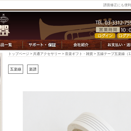
譜面修正にも便
トップページ
>
共通アクセサリー
>
音楽ギフト・雑貨
> 五線テープ五楽線（1
五楽線
楽譜