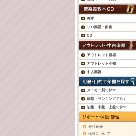
教本
ソロ楽譜・曲集
CD
アウトレット楽器
アウトレット小物
中古楽器
メーカー別
で探す
価格・ランキング
で探す
初級・中級・上級
で探す
会社紹介
保証について