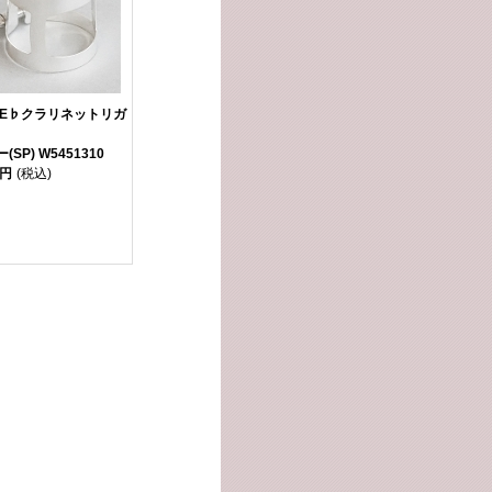
 E♭クラリネットリガ
SP) W5451310
0円
(税込)