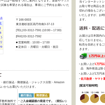
ルームは一組様ずつのご案内となります。楽器やマウス
当インターネットシ
ご試奏を希望される場合は、事前にご予約をお願いいた
お取り寄せ商品も含
切れの場合もござい
いたしますが、お時
ます。
〒166-0003
東京都杉並区高円寺南3-37-13
[TEL] 03-3312-7591 (10:00～17:00)
お届けは日本国内の
[FAX] 03-3312-7592
応しておりません。
■ 営業時間：10:00～17:00
転売を目的とするご
■ 定休日 ：月曜日・火曜日・祝日
きます。
お買い上げ
1万円以
品 海外発送は除
お買い上げ1万円未
佐川急便
・
ヤマト
・銀行振込・郵便振込・ジャックス分割・Amazon
[配送可能時間]
後払いからお選びいただけます。
銀行振込
郵便振込
手数料無料で
ご入金確認後の発送です。（前払い）
手数料330