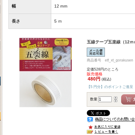
幅
12 mm
長さ
5 ｍ
五線テープ五楽線（12ｍ
商品番号 etf_xt_gorakusen
定価528円のところ
販売価格
480円
(税込)
【5 円分】のポイントご進呈
数量