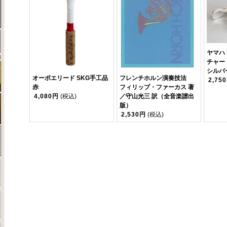
ヤマハ
チャー
シルバー(
オーボエリード SKG手工品
フレンチホルン演奏技法
2,75
赤
フィリップ・ファーカス 著
4,080円
(税込)
／守山光三 訳（全音楽譜出
版）
2,530円
(税込)