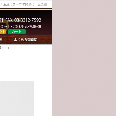
利！五線はテープで簡単に！五楽線
2ｍｍ）