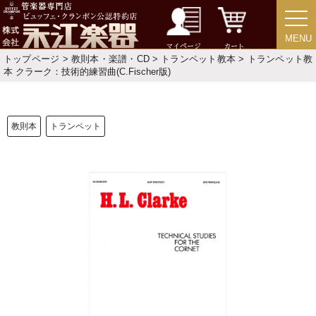
人気の永江楽器コラム
MENU
MENU
「楽器をはじめよう」
マイページ
カート
トップページ
>
教則本・楽譜・CD
>
トランペット教本
> トランペット教
本 クラーク：技術的練習曲(C.Fischer版)
お手入れ方法
選定者のご紹介
教則本
トランペット
演奏会のお知らせ