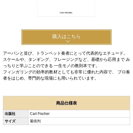
新規会員登録
ログイン・マイページ
ご利用ガイド
サポート・保証
購入はこちら
よくあるご質問
会社紹介
アーバンと並び、トランペット奏者にとって代表的なエチュード。
スケールや、タンギング、フレージングなど、基礎から応用まで み
特定商取引法
プライバシー・ポリシー
っちりと学ぶことのできる 一生モノの教則本です。
フィンガリングの効率的教材としても非常に優れた内容で、 プロ奏
者をはじめ、専門的な現場にも用いられています。
商品仕様表
出版社
Carl Fischer
サイズ
菊倍判