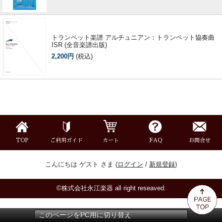
トランペット楽譜 アルチュニアン：トランペット協奏曲
ISR (全音楽譜出版)
2,200円
(税込)
TOP
ご利用ガイド
カート
FAQ
お問合せ
こんにちは ゲスト さま (
ログイン
/
新規登録
)
©株式会社永江楽器 all right reseaved.
このページをPC用に切り替え