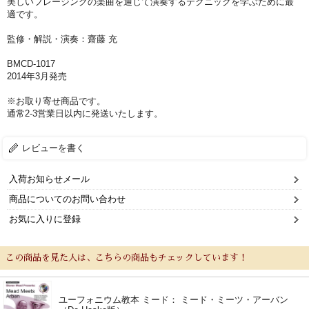
美しいフレージングの楽曲を通じて演奏するテクニックを学ぶために最
適です。
監修・解説・演奏：齋藤 充
BMCD-1017
2014年3月発売
※お取り寄せ商品です。
通常2-3営業日以内に発送いたします。
新規会員登録
ログイン・マイページ
レビューを書く
ご利用ガイド
サポート・保証
入荷お知らせメール
よくあるご質問
会社紹介
商品についてのお問い合わせ
お気に入りに登録
特定商取引法
プライバシー・ポリシー
この商品を見た人は、こちらの商品もチェックしています！
ユーフォニウム教本 ミード： ミード・ミーツ・アーバン