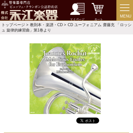
中古楽器
MENU
MENU
マイページ
カート
トップページ
>
教則本・楽譜・CD
> CD ユーフォニアム 齋藤充 「ロッシ
ュ 旋律的練習曲」第1巻より
今月のお買い得品
目的・用途別で楽器を探す
メーカー別で探す
価格・ランキングで探す
初級・中級・上級で探す