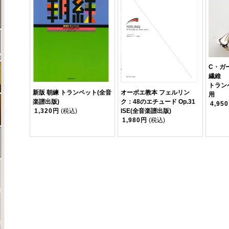
C・ガ
繊維
トラン
新版 朝練 トランペット(全音
オーボエ教本 フェルリン
用
楽譜出版)
ク：48のエチュード Op.31
4,95
1,320円
(税込)
ISE(全音楽譜出版)
1,980円
(税込)