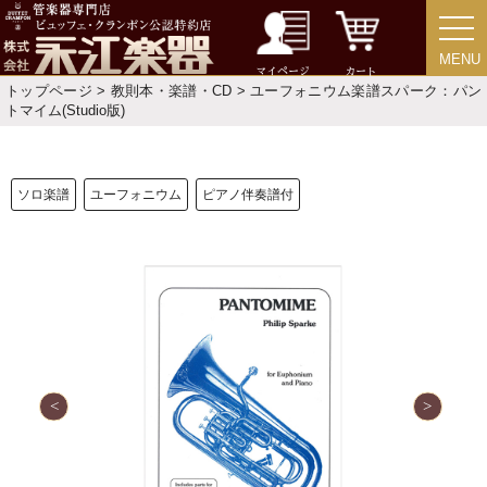
MENU
MENU
マイページ
カート
トップページ
>
教則本・楽譜・CD
> ユーフォニウム楽譜スパーク：パン
新規会員登録
ログイン・マイページ
トマイム(Studio版)
ご利用ガイド
サポート・保証
ソロ楽譜
ユーフォニウム
ピアノ伴奏譜付
よくあるご質問
会社紹介
特定商取引法
プライバシー・ポリシー