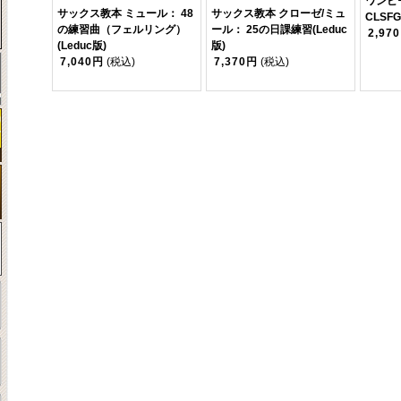
ワンピ
サックス教本 ミュール： 48
サックス教本 クローゼ/ミュ
CLSFG
の練習曲（フェルリング）
ール： 25の日課練習(Leduc
2,97
(Leduc版)
版)
7,040円
(税込)
7,370円
(税込)