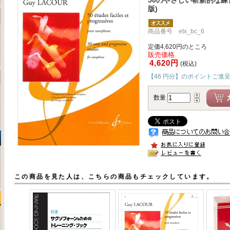
版)
商品番号 etx_bc_6
定価4,620円のところ
販売価格
4,620円
(税込)
【46 円分】のポイントご進
数量
この商品を見た人は、こちらの商品もチェックしています。