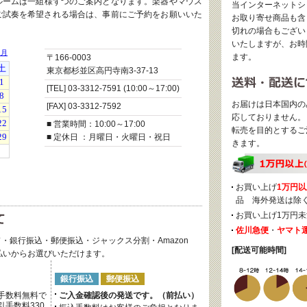
ルームは一組様ずつのご案内となります。楽器やマウス
当インターネットシ
ご試奏を希望される場合は、事前にご予約をお願いいた
お取り寄せ商品も含
切れの場合もござい
いたしますが、お時
ます。
〒166-0003
東京都杉並区高円寺南3-37-13
[TEL] 03-3312-7591 (10:00～17:00)
お届けは日本国内の
[FAX] 03-3312-7592
応しておりません。
■ 営業時間：10:00～17:00
転売を目的とするご
■ 定休日 ：月曜日・火曜日・祝日
きます。
お買い上げ
1万円以
品 海外発送は除
お買い上げ1万円未
佐川急便
・
ヤマト
・銀行振込・郵便振込・ジャックス分割・Amazon
[配送可能時間]
後払いからお選びいただけます。
銀行振込
郵便振込
手数料無料で
ご入金確認後の発送です。（前払い）
手数料330