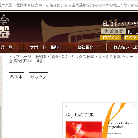
社の楽譜・教則本を販売中。初級者向けから音大受験必須のものまで幅広く取り扱
トップページ
>
教則本・楽譜・CD
>
サックス教本
> サックス教本 ラクール
曲 第2巻(Billaudot版)
教則本
サックス