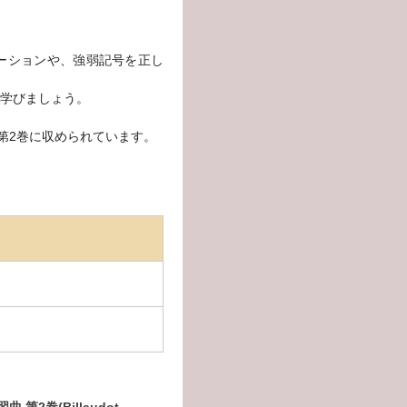
ーションや、強弱記号を正し
学びましょう。
の第2巻に収められています。
第2巻(Billaudot