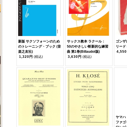
新版 サクソフォーンのため
サックス教本 ラクール：
ゴンザ
のトレーニング・ブック (音
50のやさしい斬新的な練習
リード 
楽之友社)
曲 第1巻(Billaudot版)
4,55
1,320円
(税込)
3,630円
(税込)
ヤマハ
ファゴ