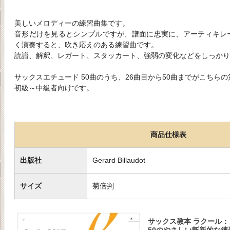
美しいメロディーの練習曲集です。
音形だけを見るとシンプルですが、譜面に忠実に、アーティキレ
く演奏すると、吹き応えのある練習曲です。
読譜、解釈、レガート、スタッカート、強弱の変化などをしっかり
サックスエチュード 50曲のうち、26曲目から50曲までがこちら
初級～中級者向けです。
商品仕様表
出版社
Gerard Billaudot
サイズ
菊倍判
サックス教本 ラクール：
50のやさしい斬新的な練習曲 