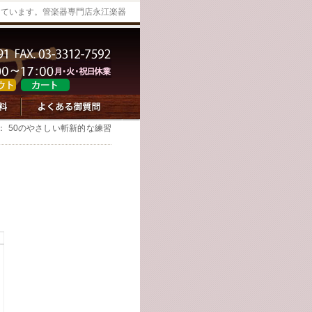
っています。管楽器専門店永江楽器
： 50のやさしい斬新的な練習