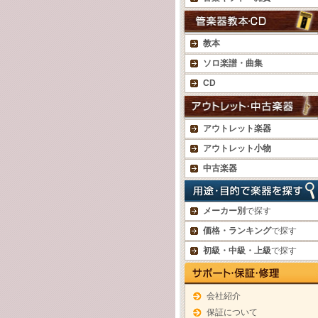
教本
ソロ楽譜・曲集
CD
アウトレット楽器
アウトレット小物
中古楽器
メーカー別
で探す
価格・ランキング
で探す
初級・中級・上級
で探す
会社紹介
保証について