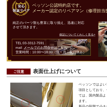
ベッソン公認特約店です。
メーカー認定のリペアマン（修理担当
純正のパーツ類も豊富に取り揃え、迅速に対応
させて頂きます。
保証についてくわしく見る>
TEL:03-3312-7591
mail:
メールでのお問合せはこちら
営業時間：10:00〜18:00（日・月・祝日休み）
表面仕上げについて
ご注意
ベッソンではよい
項目としており、
ては、国内製品よ
ます。
新品の段階で小さ