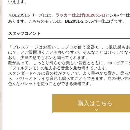
いえます。
※BE2051シリーズには、
ラッカー仕上げ(BE2051-1)
と
シルバー仕上
あります。こちらのモデルは、
BE2051-2 シルバー仕上げ
です。
スタッフコメント
「プレステージはお高いし…プロが使う楽器だし…抵抗感もあ
は？」とご質問頂くことも多いですが、そんなことはけっしてな
おり、少量の息でもポンと鳴ってくれます。
艶があって、しっとり滑らかな美しい音色とともに、pp（ピアニ
（フォルテシモ）の迫力ある音量を兼ね備えています。
スタンダードベルは音の粒がクリアで、より華やかな響き。柔ら
ら、パリッとドライな音色も鳴らすこともできます。息の使い方
色んなパレットを使うことができる楽器です。
購入はこちら