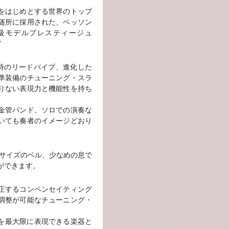
をはじめとする世界のトップ
随所に採用された、ベッソン
級モデルプレスティージュ
”
独特のリードパイプ、進化した
準装備のチューニング・スラ
りない表現力と機能性を持ち
金管バンド、ソロでの演奏な
いても奏者のイメージどおり
ードサイズのベル、少なめの息で
ができます。
正するコンペンセイティング
調整が可能なチューニング・
力を最大限に表現できる楽器と