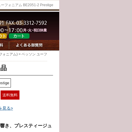
フォニアム BE2051-2 Prestige
フォニアム)
> ベッソン ユーフ
定品
estige
送料無料
を見る>
響き、プレスティージュ