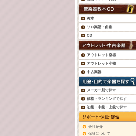
教本
ソロ楽譜・曲集
CD
アウトレット楽器
アウトレット小物
中古楽器
メーカー別
で探す
価格・ランキング
で探す
初級・中級・上級
で探す
会社紹介
保証について