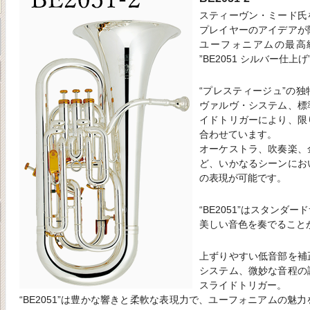
スティーヴン・ミード氏
プレイヤーのアイデアが
ユーフォニアムの最高
”BE2051 シルバー仕上げ
“プレスティージュ”の
ヴァルヴ・システム、標
イドトリガーにより、限
合わせています。
オーケストラ、吹奏楽、
ど、いかなるシーンにお
の表現が可能です。
“BE2051”はスタンダ
美しい音色を奏でること
上ずりやすい低音部を補
システム、微妙な音程の
スライドトリガー。
“BE2051”は豊かな響きと柔軟な表現力で、ユーフォニアムの魅