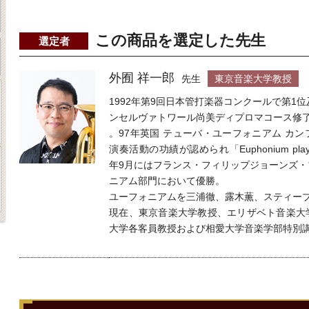
この商品を選定した先生
選定者
外囿 祥一郎
先生
東京音楽大学教授
1992年第9回日本管打楽器コンクールで第1
ンセルヴァトワール尚美ディプロマコース修
。97年英国 テューバ・ユーフォニアム カ
演奏活動の功績が認められ「Euphonium player
年9月にはフランス・フィリップジョーンズ
ニアム部門において優勝。
ユーフォニアムを三浦徹、露木薫、スティー
現在、東京音楽大学教授、エリザベト音楽大
大学各客員教授および相愛大学音楽学部特別