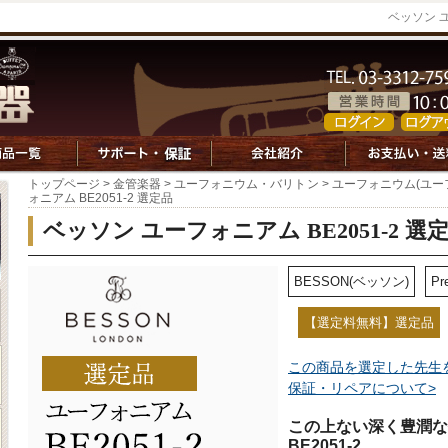
ベッソン ユー
トップページ
>
金管楽器
>
ユーフォニウム・バリトン
>
ユーフォニウム(ユー
ォニアム BE2051-2 選定品
ベッソン ユーフォニアム BE2051-2 選
BESSON(ベッソン)
Pr
【選定料無料】選定品
この商品を選定した先生
保証・リペアについて>
この上ない深く豊潤な
BE2051-2