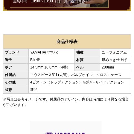
営業時間：10:00〜18:00（日・月・祝日休み）
商品仕様表
ブランド
YAMAHA(ヤマハ)
機種
ユーフォニアム
調子
B♭管
材質
銀めっき仕上げ
ボア
14.5mm,16.8mm（4番）
ベル
280mm
付属品
マウスピース51L(太管)、バルブオイル、クロス、ケース
その他
4ピストン（トップアクション）※第4＝サイドアクション
状態
新品
※写真は参考イメージです。付属品のデザイン、内容は時期により異なる場合
がございます。