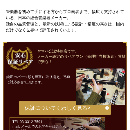
管楽器を初めて手にする方からプロ奏者まで、幅広く支持されて
いる、日本の総合管楽器メーカー。
独自の品質管理と、最新の技術による設計・精度の高さは、国内
だけでなく世界中で評価されています。
ヤマハ公認特約店です。
メーカー認定のリペアマン（修理担当技術者）常駐
で安心！
純正のパーツ類も豊富に取り揃え、迅速
に対応させて頂きます。
保証についてくわしく見る>
TEL:03-3312-7591
mail:
メールでのお問合せはこちら