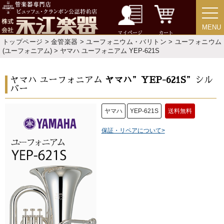
MENU
MENU
マイページ
カート
トップページ
>
金管楽器
>
ユーフォニウム・バリトン
>
ユーフォニウム
(ユーフォニアム)
> ヤマハ ユーフォニアム YEP-621S
ヤマハ ユーフォニアム
ヤマハ
”
YEP-621S
”シル
バー
ヤマハ
YEP-621S
送料無料
保証・リペアについて>