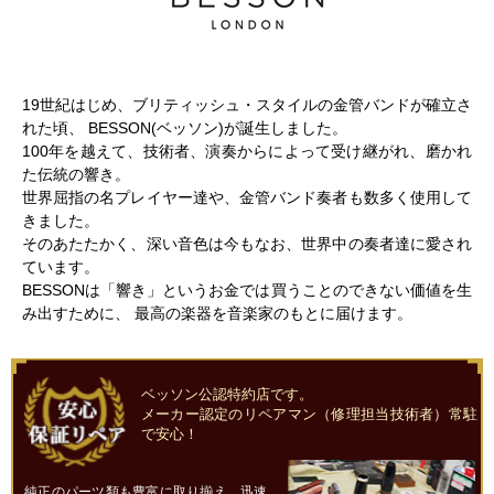
19世紀はじめ、ブリティッシュ・スタイルの金管バンドが確立さ
れた頃、 BESSON(ベッソン)が誕生しました。
100年を越えて、技術者、演奏からによって受け継がれ、磨かれ
た伝統の響き。
世界屈指の名プレイヤー達や、金管バンド奏者も数多く使用して
きました。
そのあたたかく、深い音色は今もなお、世界中の奏者達に愛され
ています。
BESSONは「響き」というお金では買うことのできない価値を生
み出すために、 最高の楽器を音楽家のもとに届けます。
ベッソン公認特約店です。
メーカー認定のリペアマン（修理担当技術者）常駐
で安心！
純正のパーツ類も豊富に取り揃え、迅速