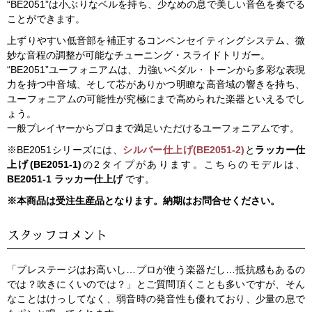
“BE2051”は小ぶりなベルを持ち、少なめの息で美しい音色を奏でる
ことができます。
上ずりやすい低音部を補正するコンペンセイティングシステム、微
妙な音程の調整が可能なチューニング・スライドトリガー。
“BE2051”ユーフォニアムは、力強いペダル・トーンから多彩な表現
力を持つ中音域、そして芯がありかつ明瞭な高音域の響きを持ち、
ユーフォニアムの可能性が究極にまで高められた楽器といえるでし
ょう。
一般プレイヤーからプロまで満足いただけるユーフォニアムです。
※BE2051シリーズには、
シルバー仕上げ(BE2051-2)
と
ラッカー仕
上げ(BE2051-1)
の2タイプがあります。こちらのモデルは、
BE2051-1 ラッカー仕上げ
です。
※本商品は受注生産品となります。納期はお問合せください。
スタッフコメント
「プレステージはお高いし…プロが使う楽器だし…抵抗感もあるの
では？吹きにくいのでは？」とご質問頂くことも多いですが、そん
なことはけっしてなく、弱音時の発音性も優れており、少量の息で