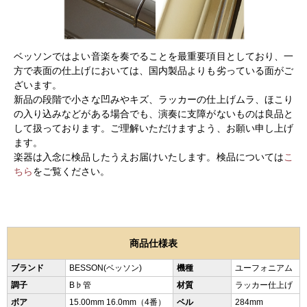
ベッソンではよい音楽を奏でることを最重要項目としており、一
方で表面の仕上げにおいては、国内製品よりも劣っている面がご
ざいます。
新品の段階で小さな凹みやキズ、ラッカーの仕上げムラ、ほこり
の入り込みなどがある場合でも、演奏に支障がないものは良品と
して扱っております。ご理解いただけますよう、お願い申し上げ
ます。
楽器は入念に検品したうえお届けいたします。検品については
こ
ちら
をご覧ください。
商品仕様表
ブランド
BESSON(ベッソン)
機種
ユーフォニアム
調子
B♭管
材質
ラッカー仕上げ
ボア
15.00mm 16.0mm（4番）
ベル
284mm