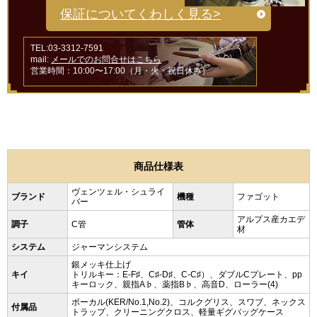
保証についてくわしく見る>
TEL:03-3312-7591
mail:
メールでのお問合せはこちら
営業時間：10:00〜17:00（月・火・祝日休み）
商品仕様表
ヴェンツェル・シュライ
ブランド
機種
ファゴット
バー
アルプス産カエデ
調子
C管
管体
材
システム
ジャーマンシステム
銀メッキ仕上げ
キイ
トリルキー：E-F♯、C♯-D♯、C-C♯）、ダブルCプレート、pp
キーロック、親指A♭、薬指B♭、高音D、ローラー(4)
ボーカル(KER/No.1,No.2)、コルクグリス、スワブ、ネックス
付属品
トラップ、クリーニングクロス、軽量ギグバッグケース