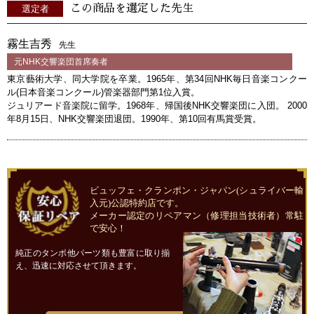
この商品を選定した先生
選定者
霧生吉秀
先生
元NHK交響楽団首席奏者
東京藝術大学、同大学院を卒業。1965年、第34回NHK毎日音楽コンクー
ル(日本音楽コンクール)管楽器部門第1位入賞。
ジュリアード音楽院に留学。1968年、帰国後NHK交響楽団に入団。 2000
年8月15日、NHK交響楽団退団。1990年、第10回有馬賞受賞。
ビュッフェ・クランポン・ジャパン(シュライバー輸
入元)公認特約店です。
メーカー認定のリペアマン（修理担当技術者）常駐
で安心！
純正のタンポ他パーツ類も豊富に取り揃
え、迅速に対応させて頂きます。