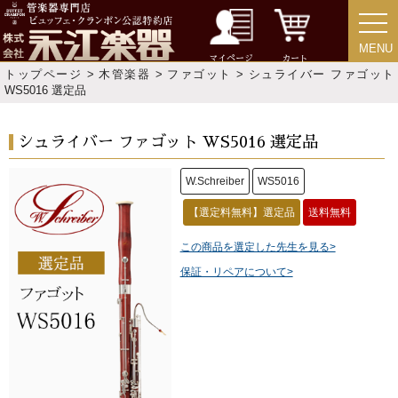
MENU
MENU
マイページ
カート
トップページ
>
木管楽器
>
ファゴット
> シュライバー ファゴット
WS5016 選定品
シュライバー ファゴット WS5016 選定品
W.Schreiber
WS5016
【選定料無料】選定品
送料無料
この商品を選定した先生を見る>
保証・リペアについて>