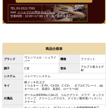
TEL:03-3312-7591
mail:
メールでのお問合せはこちら
営業時間：10:00〜17:00（月・火・祝日休み）
商品仕様表
ヴェンツェル・シュライ
ブランド
機種
ファゴット
バー
アルプス産カエデ
調子
C管
管体
材
システム
ジャーマンシステム
銀メッキ仕上げ
キイ
トリルキー：E-F♯、C♯-D♯、C-C♯）、ダブルCプレート、pp
キーロック、高音D、高音E、ローラー(4)
ボーカル(KER/No.1,No.2)、コルクグリス、スワブ、ネックス
付属品
トラップ、クリーニングクロス、ナイロン製外装バックパッ
クケース
ウィングジョイント、ダブルジョイント内面樹脂特殊加工、