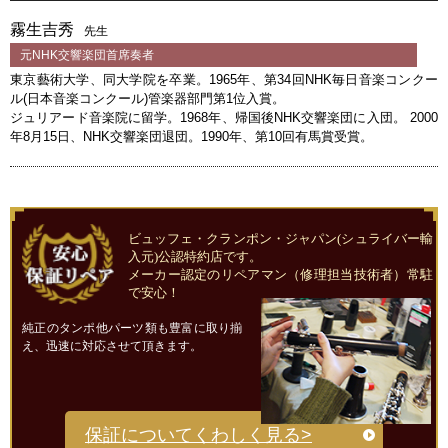
霧生吉秀
先生
元NHK交響楽団首席奏者
東京藝術大学、同大学院を卒業。1965年、第34回NHK毎日音楽コンクー
ル(日本音楽コンクール)管楽器部門第1位入賞。
ジュリアード音楽院に留学。1968年、帰国後NHK交響楽団に入団。 2000
年8月15日、NHK交響楽団退団。1990年、第10回有馬賞受賞。
ビュッフェ・クランポン・ジャパン(シュライバー輸
入元)公認特約店です。
メーカー認定のリペアマン（修理担当技術者）常駐
で安心！
純正のタンポ他パーツ類も豊富に取り揃
え、迅速に対応させて頂きます。
保証についてくわしく見る>