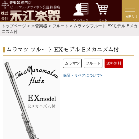
MENU
MENU
マイページ
カート
トップページ
>
木管楽器
>
フルート
> ムラマツフルート EXモデル Eメカ
ニズム付
ムラマツ フルート EXモデル Eメカニズム付
ムラマツ
フルート
送料無料
保証・リペアについて>