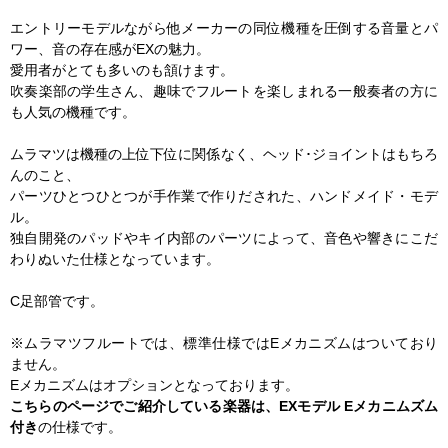
エントリーモデルながら他メーカーの同位機種を圧倒する音量とパ
ワー、音の存在感がEXの魅力。
愛用者がとても多いのも頷けます。
吹奏楽部の学生さん、趣味でフルートを楽しまれる一般奏者の方に
も人気の機種です。
ムラマツは機種の上位下位に関係なく、ヘッド･ジョイントはもちろ
んのこと、
パーツひとつひとつが手作業で作りだされた、ハンドメイド・モデ
ル。
独自開発のパッドやキイ内部のパーツによって、音色や響きにこだ
わりぬいた仕様となっています。
C足部管です。
※ムラマツフルートでは、標準仕様ではEメカニズムはついており
ません。
Eメカニズムはオプションとなっております。
こちらのページでご紹介している楽器は、EXモデル Eメカニムズム
付き
の仕様です。