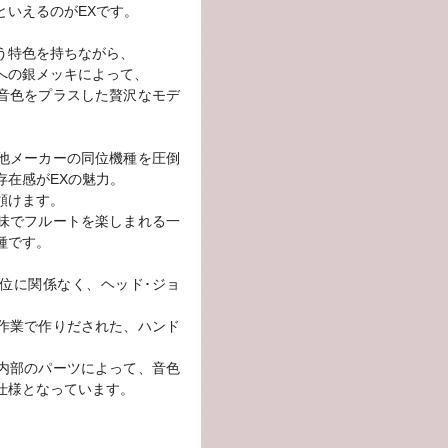
といえるのがEXです。
う特色を持ちながら、
への銀メッキによって、
音色をプラスした贅沢なモデ
他メーカーの同位機種を圧倒
存在感がEXの魅力。
頷けます。
味でフルートを楽しまれる一
種です。
位に関係なく、ヘッド･ジョ
、
作業で作りだされた、ハンド
内部のパーツによって、音色
仕様となっています。