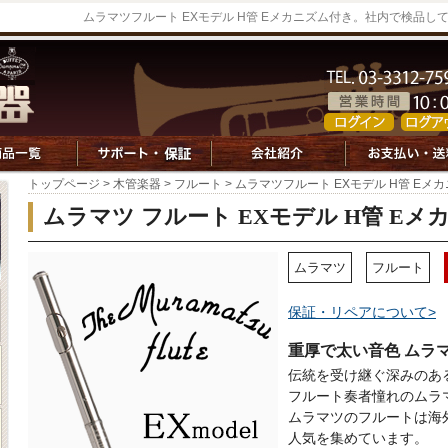
ムラマツフルート EXモデル H管 Eメカニズム付き。社内で検品
トップページ
>
木管楽器
>
フルート
> ムラマツフルート EXモデル H管 Eメ
ムラマツ フルート EXモデル H管 Eメ
ムラマツ
フルート
保証・リペアについて>
重厚で太い音色 ムラ
伝統を受け継ぐ深みのあ
フルート奏者憧れのムラ
ムラマツのフルートは海
人気を集めています。