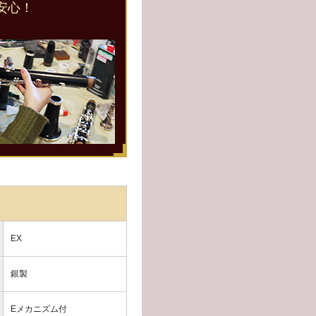
安心！
EX
銀製
Eメカニズム付