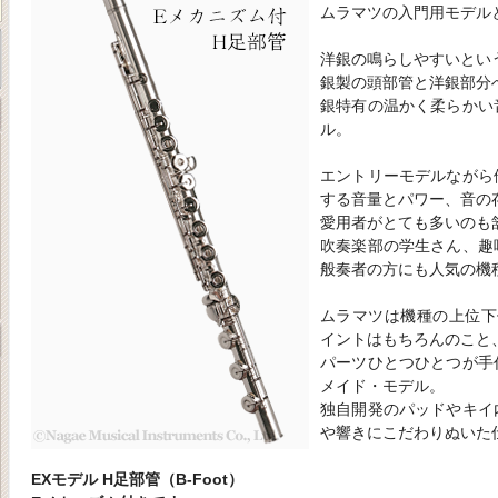
ムラマツの入門用モデル
洋銀の鳴らしやすいとい
銀製の頭部管と洋銀部分
銀特有の温かく柔らかい
ル。
エントリーモデルながら
する音量とパワー、音の
愛用者がとても多いのも
吹奏楽部の学生さん、趣
般奏者の方にも人気の機
ムラマツは機種の上位下
イントはもちろんのこと
パーツひとつひとつが手
メイド・モデル。
独自開発のパッドやキイ
や響きにこだわりぬいた
EXモデル H足部管（B-Foot）