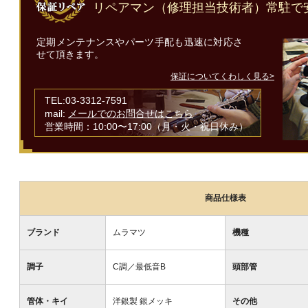
リペアマン（修理担当技術者）常駐で
定期メンテナンスやパーツ手配も迅速に対応さ
せて頂きます。
保証についてくわしく見る>
TEL:03-3312-7591
mail:
メールでのお問合せはこちら
営業時間：10:00〜17:00（月・火・祝日休み）
商品仕様表
ブランド
ムラマツ
機種
調子
C調／最低音B
頭部管
管体・キイ
洋銀製 銀メッキ
その他