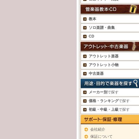
教本
ソロ楽譜・曲集
CD
アウトレット楽器
アウトレット小物
中古楽器
メーカー別
で探す
価格・ランキング
で探す
初級・中級・上級
で探す
会社紹介
保証について