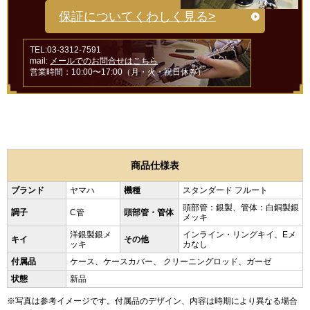
保証についてくわしく見る>
TEL:03-3312-7591
mail:
メールでのお問合せはこちら
営業時間：10:00〜17:00（月・火・祝日休み）
商品仕様表
ブランド
ヤマハ
機種
スタンダード フルート
頭部管：銀製、管体：白銅製銀
調子
C管
頭部管・管体
メッキ
洋銀製銀メ
インライン・リングキイ、Eメ
キイ
その他
ッキ
カなし
付属品
ケース、ケースカバー、 クリーニングロッド、ガーゼ
状態
新品
※写真は参考イメージです。付属品のデザイン、内容は時期により異なる場合