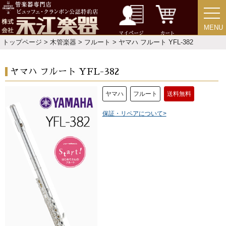
MENU
MENU
マイページ
カート
トップページ
>
木管楽器
>
フルート
> ヤマハ フルート YFL-382
ヤマハ フルート YFL-382
ヤマハ
フルート
送料無料
保証・リペアについて>