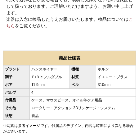
して扱っております。ご理解いただけますよう、お願い申し上げ
ます。
楽器は入念に検品したうえお届けいたします。検品については
こ
ちら
をご覧ください。
商品仕様表
ブランド
ハンスホイヤー
機種
ホルン
調子
Ｆ/Ｂ♭フルダブル
材質
イエロー・ブラス
ボア
11.9mm
ベル
310mm
バルブ
4
付属品
ケース、マウスピース、オイル等ケア用品
その他
ロータリー・アクション:3Bリンケージ・システム
状態
新品
※写真は参考イメージです。付属品のデザイン、内容は時期により異なる場合
がございます。