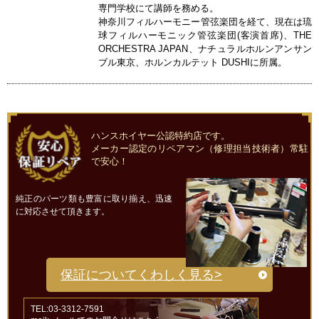
専門学校にて講師を務める。
神奈川フィルハーモニー管弦楽団を経て、現在は琉
球フィルハーモニック管弦楽団(客演首席)、THE
ORCHESTRA JAPAN、ナチュラルホルンアンサン
ブル東京、ホルンカルテット DUSHIに所属。
ハンスホイヤー公認特約店です。
メーカー認定のリペアマン（修理担当技術者）常駐
で安心！
純正のパーツ類も豊富に取り揃え、迅速
に対応させて頂きます。
保証についてくわしく見る>
TEL:03-3312-7591