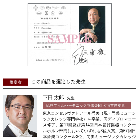
この商品を選定した先生
選定者
下田 太郎
先生
琉球フィルハーモニック管弦楽団 客演首席奏者
東京コンセルヴァトアール尚美（現・尚美ミュージ
ックカレッジ専門学校）を卒業。同ディプロマコー
ス修了。第11回及び第14回日本管打楽器コンクー
ルホルン部門においていずれも3位入賞。第67回日
本音楽コンクール3位。尚美ミュージックカレッジ