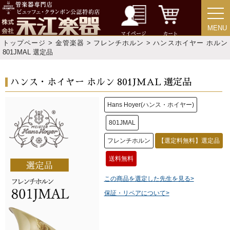
MENU
MENU
マイページ
カート
トップページ
>
金管楽器
>
フレンチホルン
> ハンスホイヤー ホルン
801JMAL 選定品
ハンス・ホイヤー ホルン 801JMAL 選定品
Hans Hoyer(ハンス・ホイヤー)
801JMAL
フレンチホルン
【選定料無料】選定品
送料無料
この商品を選定した先生を見る>
保証・リペアについて>