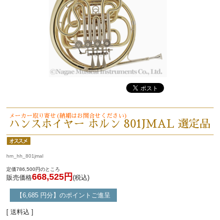
メーカー取り寄せ(納期はお問合せください)
ハンスホイヤー ホルン 801JMAL 選定品
hrn_hh_801jmal
定価786,500円のところ
668,525円
販売価格
(税込)
【6,685 円分】のポイントご進呈
[ 送料込 ]