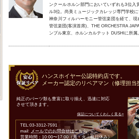
ンクールホルン部門においていずれも3位入
ル3位。尚美ミュージックカレッジ専門学校に
神奈川フィルハーモニー管弦楽団を経て、現
管弦楽団(客演首席)、THE ORCHESTRA 
ンブル東京、ホルンカルテット DUSHIに所属
ハンスホイヤー公認特約店です。
メーカー認定のリペアマン（修理担当
純正のパーツ類も豊富に取り揃え、迅速に対応
させて頂きます。
保証についてくわしく見る>
TEL:03-3312-7591
mail:
メールでのお問合せはこちら
営業時間：10:00〜17:00（月・火・祝日休み）