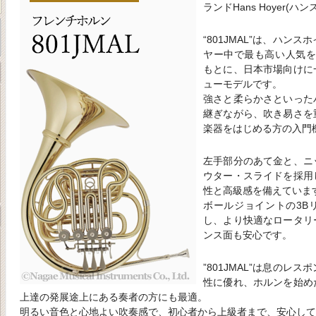
ランドHans Hoyer(ハ
“801JMAL”は、ハン
ヤー中で最も高い人気を誇
もとに、日本市場向けに
ューモデルです。
強さと柔らかさといった
継ぎながら、吹き易さを
楽器をはじめる方の入門
左手部分のあて金と、ニ
ウター・スライドを採用
性と高級感を備えていま
ボールジョイントの3B
し、より快適なロータリ
ンス面も安心です。
”801JMAL”は息のレ
性に優れ、ホルンを始め
上達の発展途上にある奏者の方にも最適。
明るい音色と心地よい吹奏感で、初心者から上級者まで、安心して