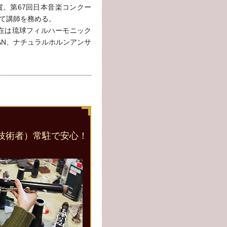
賞。第67回日本音楽コンクー
て講師を務める。
在は琉球フィルハーモニック
JAPAN、ナチュラルホルンアンサ
。
技術者）常駐で安心！