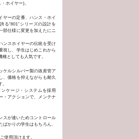
ンス・ホイヤー)。
スホイヤーの定番、ハンス・ホイ
る“801”シリーズの設計を
一部仕様に変更を加えたにニ
ハンスホイヤーの伝統を受け
重視し、学生はじめこれから
機種としても人気です。
ッケルシルバー製の抜差管ア
し、価格を抑えながらも耐久
す。
リンケージ・システムを採用
ー・アクションで、メンテナ
スポンスが速いためコントロール
たばかりの学生はもちろん、
ご使用頂けます。