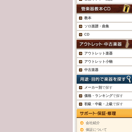
教本
ソロ楽譜・曲集
CD
アウトレット楽器
アウトレット小物
中古楽器
メーカー別
で探す
価格・ランキング
で探す
初級・中級・上級
で探す
会社紹介
保証について