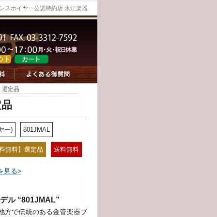
ハンスホイヤー公認特約店 永江楽器
L 選定品
定品
ヤー)
801JMAL
料無料】選定品
送料無料
を見る>
 “801JMAL”
地方で伝統のある金管楽器ブ