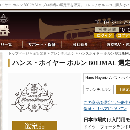
ホイヤー ホルン 801JMALのプロ奏者の選定品を販売。フレンチホルンのご購入は
トップページ
>
金管楽器
>
フレンチホルン
> ハンスホイヤー ホルン 801JMA
ハンス・ホイヤー ホルン 801JMAL 選
Hans Hoyer(ハンス・ホイ
フレンチホルン
【選定
この商品を選定した先生
保証・リペアについて>
日本市場向け入門用モデル
ドイツ、フォークランド