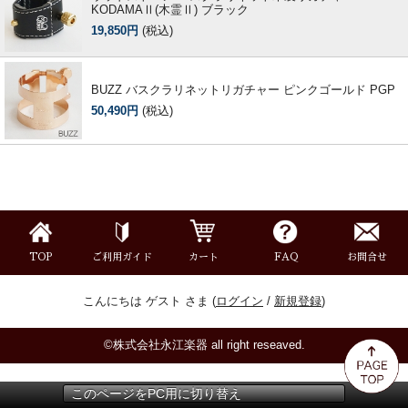
KODAMAⅡ(木霊Ⅱ) ブラック
19,850円
(税込)
BUZZ バスクラリネットリガチャー ピンクゴールド PGP
50,490円
(税込)
TOP
ご利用ガイド
カート
FAQ
お問合せ
こんにちは ゲスト さま (
ログイン
/
新規登録
)
©株式会社永江楽器 all right reseaved.
このページをPC用に切り替え