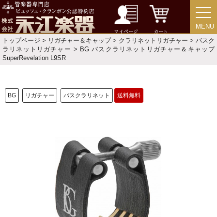
人気の永江楽器コラム
MENU
MENU
「楽器をはじめよう」
マイページ
カート
トップページ
>
リガチャー＆キャップ
>
クラリネットリガチャー
>
バスク
ラリネットリガチャー
> BG バスクラリネットリガチャー＆キャップ
お手入れ方法
SuperRevelation L9SR
選定者のご紹介
BG
リガチャー
バスクラリネット
送料無料
演奏会のお知らせ