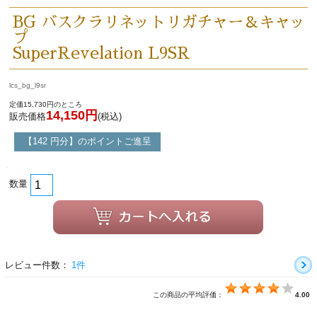
BG バスクラリネットリガチャー＆キャッ
プ
SuperRevelation L9SR
lcs_bg_l9sr
定価15,730円のところ
14,150円
販売価格
(税込)
【142 円分】のポイントご進呈
数量
レビュー件数：
1件
この商品の平均評価：
4.00