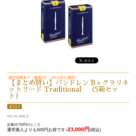
店内在庫あり（通常1日～3日以内に発送）
【まとめ買い】バンドレン B♭クラリネ
ットリード Traditional （5箱セッ
ト）
rcb_vn_trad_5
定価24,750円のところ
23,000円
通常購入よりも500円お得です♪
(税込)