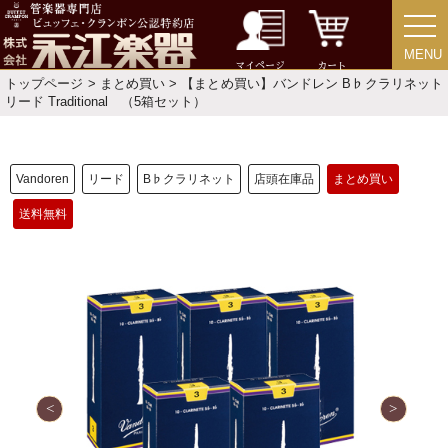
MENU
MENU
マイページ
カート
トップページ
>
まとめ買い
> 【まとめ買い】バンドレン B♭クラリネット
新規会員登録
ログイン・マイページ
リード Traditional （5箱セット）
ご利用ガイド
サポート・保証
Vandoren
リード
B♭クラリネット
店頭在庫品
まとめ買い
よくあるご質問
会社紹介
送料無料
特定商取引法
プライバシー・ポリシー