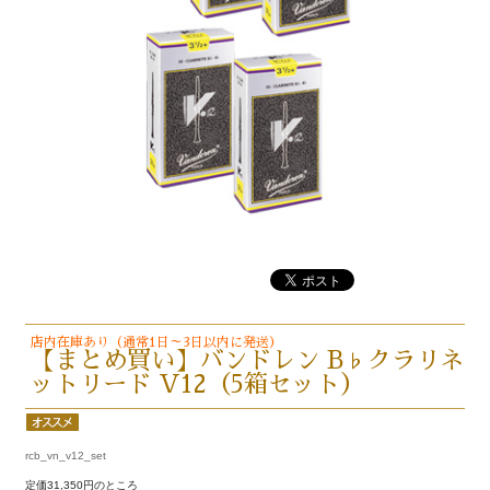
店内在庫あり（通常1日～3日以内に発送）
【まとめ買い】バンドレン B♭クラリネ
ットリード V12（5箱セット）
rcb_vn_v12_set
定価31,350円のところ