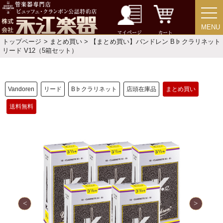
新規会員登録
ログイン・マイページ
MENU
MENU
マイページ
カート
ご利用ガイド
サポート・保証
トップページ
>
まとめ買い
> 【まとめ買い】バンドレン B♭クラリネット
リード V12（5箱セット）
よくあるご質問
会社紹介
特定商取引法
プライバシー・ポリシー
Vandoren
リード
B♭クラリネット
店頭在庫品
まとめ買い
送料無料