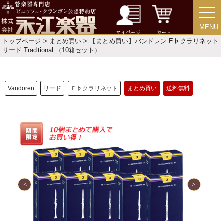
選定者のご紹介
MENU
MENU
演奏会のお知らせ
マイページ
カート
トップページ
>
まとめ買い
> 【まとめ買い】バンドレン E♭クラリネット
リード Traditional （10箱セット）
Vandoren
リード
Ｅ♭クラリネット
まとめ買い
送料無料
新規会員登録
ログイン・マイページ
ご利用ガイド
サポート・保証
よくあるご質問
会社紹介