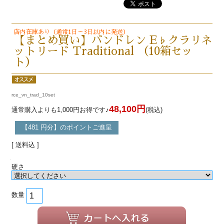
店内在庫あり（通常1日～3日以内に発送）
【まとめ買い】バンドレン E♭クラリネ
ットリード Traditional （10箱セッ
ト）
rce_vn_trad_10set
48,100円
通常購入よりも1,000円お得です♪
(税込)
【481 円分】のポイントご進呈
[ 送料込 ]
硬さ
数量