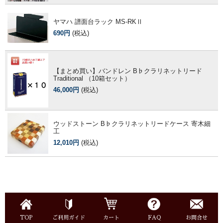
ヤマハ 譜面台ラック MS-RKⅡ
690円
(税込)
【まとめ買い】バンドレン B♭クラリネットリード
Traditional （10箱セット）
46,000円
(税込)
ウッドストーン B♭クラリネットリードケース 寄木細
工
12,010円
(税込)
TOP
ご利用ガイド
カート
FAQ
お問合せ