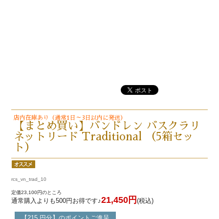
店内在庫あり（通常1日～3日以内に発送）
【まとめ買い】バンドレン バスクラリ
ネットリード Traditional （5箱セッ
ト）
rcs_vn_trad_10
定価23,100円のところ
21,450円
通常購入よりも500円お得です♪
(税込)
【215 円分】のポイントご進呈