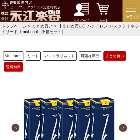
MENU
MENU
マイページ
カート
トップページ
>
まとめ買い
> 【まとめ買い】バンドレン バスクラリネッ
トリード Traditional （5箱セット）
新規会員登録
ログイン・マイページ
Vandoren
リード
バスクラリネット
店頭在庫品
まとめ買い
ご利用ガイド
サポート・保証
送料無料
よくあるご質問
会社紹介
特定商取引法
プライバシー・ポリシー