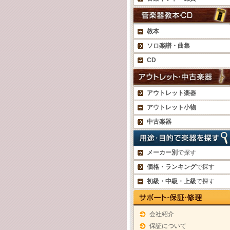
教本
ソロ楽譜・曲集
CD
アウトレット楽器
アウトレット小物
中古楽器
メーカー別
で探す
価格・ランキング
で探す
初級・中級・上級
で探す
会社紹介
保証について