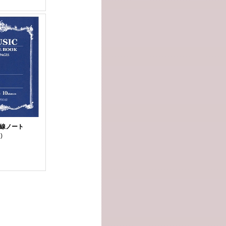
五線ノート
)