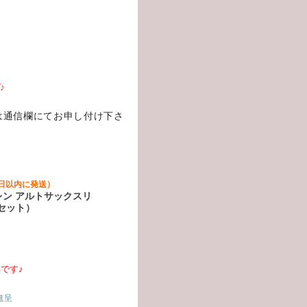
♪
は通信欄にてお申し付け下さ
日以内に発送）
ン アルトサックスリ
5箱セット）
です♪
進呈