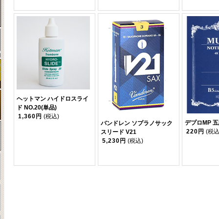
ヘットマン ハイドロスライ
ド NO.20(単品)
1,360円
(税込)
デプロMP 
バンドレン ソプラノサック
220円
(税込
スリード V21
5,230円
(税込)