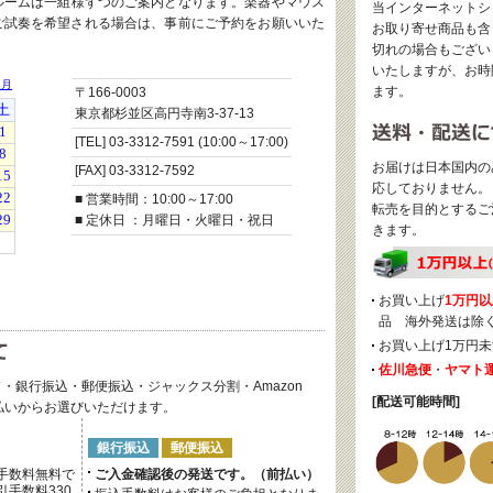
ルームは一組様ずつのご案内となります。楽器やマウス
当インターネットシ
ご試奏を希望される場合は、事前にご予約をお願いいた
お取り寄せ商品も含
切れの場合もござい
いたしますが、お時
ます。
〒166-0003
東京都杉並区高円寺南3-37-13
[TEL] 03-3312-7591 (10:00～17:00)
お届けは日本国内の
[FAX] 03-3312-7592
応しておりません。
■ 営業時間：10:00～17:00
転売を目的とするご
■ 定休日 ：月曜日・火曜日・祝日
きます。
お買い上げ
1万円以
品 海外発送は除
お買い上げ1万円未
佐川急便
・
ヤマト
・銀行振込・郵便振込・ジャックス分割・Amazon
[配送可能時間]
後払いからお選びいただけます。
銀行振込
郵便振込
手数料無料で
ご入金確認後の発送です。（前払い）
手数料330