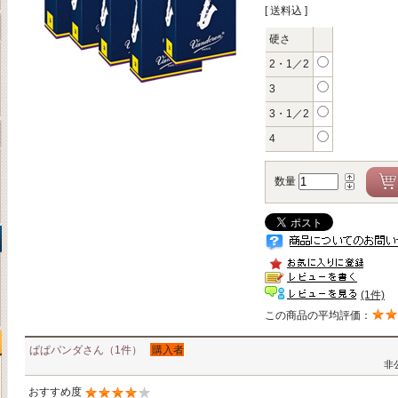
[ 送料込 ]
硬さ
2・1／2
3
3・1／2
4
数量
(1件)
この商品の平均評価：
ぱぱパンダさん（1件）
購入者
非
おすすめ度