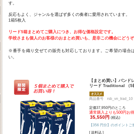
す。
反応もよく、ジャンルを選ばず多くの奏者に愛用されています。
1箱5枚入
リード5箱まとめてご購入につき、お得な価格設定です。
学校さまも個人のお客様のおまとめ買いも、是非この機会にどうぞ
※番手を織り交ぜての販売も対応しております。ご希望の場合
い。
【まとめ買い】バンドレ
リード Traditional 
商品番号 rsb_vn_trad_10
定価37,950円のところ
通常購入よりも500円お得
35,550円
(税込)
【356 円分】のポイントご
[ 送料込 ]