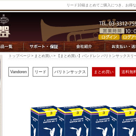
リード10箱まとめてご購入につき、お得
トップページ
>
まとめ買い
> 【まとめ買い】バンドレン バリトンサックスリード Tr
Vandoren
リード
バリトンサックス
まとめ買い
送料無