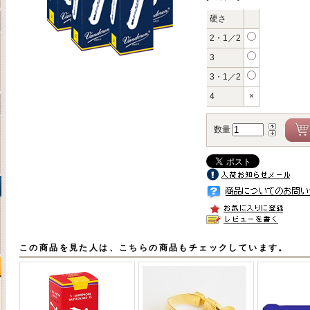
硬さ
2・1／2
3
3・1／2
4
×
数量
この商品を見た人は、こちらの商品もチェックしています。