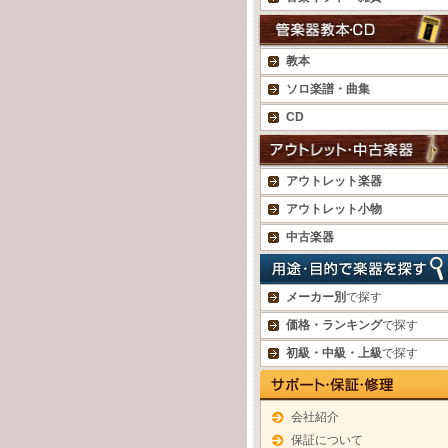
教本
ソロ楽譜・曲集
CD
アウトレット楽器
アウトレット小物
中古楽器
メーカー別
で探す
価格・ランキング
で探す
初級・中級・上級
で探す
会社紹介
保証について