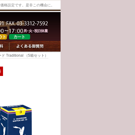
な価格設定です。是非この機会に。
aditional （5箱セット）
料