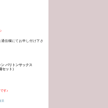
♪
は通信欄にてお申し付け下さ
ン バリトンサックス
（5箱セット）
です♪
進呈