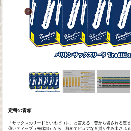
定番の青箱
「サックスのリードといえばコレ」と言える、昔から愛される定番
薄いティップ（先端部）から、極めてピュアな音質が生み出される