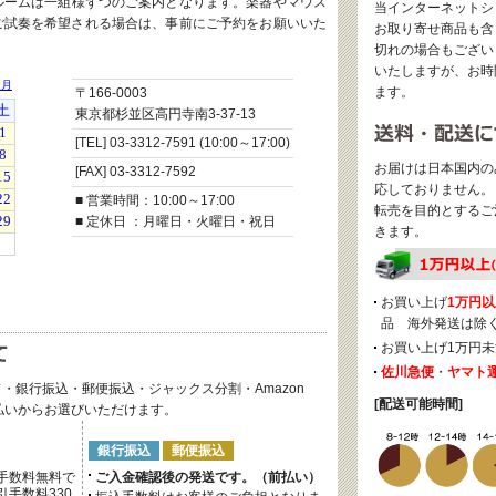
ルームは一組様ずつのご案内となります。楽器やマウス
当インターネットシ
ご試奏を希望される場合は、事前にご予約をお願いいた
お取り寄せ商品も含
切れの場合もござい
いたしますが、お時
ます。
〒166-0003
東京都杉並区高円寺南3-37-13
[TEL] 03-3312-7591 (10:00～17:00)
お届けは日本国内の
[FAX] 03-3312-7592
応しておりません。
■ 営業時間：10:00～17:00
転売を目的とするご
■ 定休日 ：月曜日・火曜日・祝日
きます。
お買い上げ
1万円以
品 海外発送は除
お買い上げ1万円未
佐川急便
・
ヤマト
・銀行振込・郵便振込・ジャックス分割・Amazon
[配送可能時間]
後払いからお選びいただけます。
銀行振込
郵便振込
手数料無料で
ご入金確認後の発送です。（前払い）
手数料330