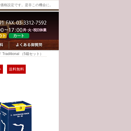
な価格設定です。是非この機会に。
ditional （5箱セット）
い
送料無料