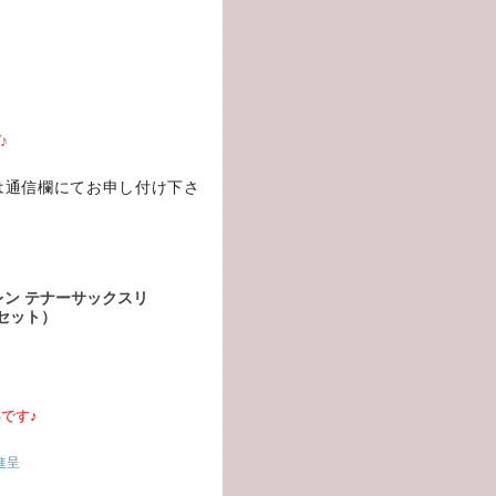
♪
は通信欄にてお申し付け下さ
ン テナーサックスリ
5箱セット）
です♪
進呈