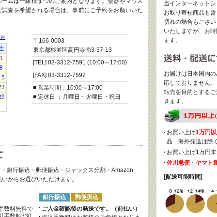
ルームは一組様ずつのご案内となります。楽器やマウス
当インターネットシ
ご試奏を希望される場合は、事前にご予約をお願いいた
お取り寄せ商品も含
切れの場合もござい
いたしますが、お時
ます。
〒166-0003
東京都杉並区高円寺南3-37-13
[TEL] 03-3312-7591 (10:00～17:00)
お届けは日本国内の
[FAX] 03-3312-7592
応しておりません。
■ 営業時間：10:00～17:00
転売を目的とするご
■ 定休日 ：月曜日・火曜日・祝日
きます。
お買い上げ
1万円以
品 海外発送は除
お買い上げ1万円未
佐川急便
・
ヤマト
・銀行振込・郵便振込・ジャックス分割・Amazon
[配送可能時間]
後払いからお選びいただけます。
銀行振込
郵便振込
手数料無料で
ご入金確認後の発送です。（前払い）
手数料330