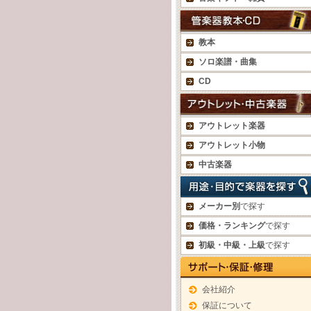
教本
ソロ楽譜・曲集
CD
アウトレット楽器
アウトレット小物
中古楽器
メーカー別
で探す
価格・ランキング
で探す
初級・中級・上級
で探す
会社紹介
保証について