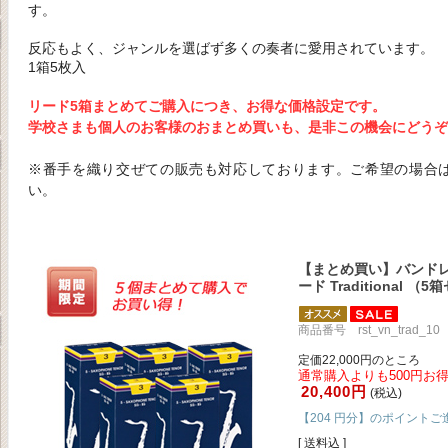
す。
反応もよく、ジャンルを選ばず多くの奏者に愛用されています。
1箱5枚入
リード5箱まとめてご購入につき、お得な価格設定です。
学校さまも個人のお客様のおまとめ買いも、是非この機会にどうぞ
※番手を織り交ぜての販売も対応しております。ご希望の場合
い。
【まとめ買い】バンドレ
ード Traditional （
商品番号 rst_vn_trad_10
定価22,000円のところ
通常購入よりも500円お得
20,400円
(税込)
【204 円分】のポイントご
[ 送料込 ]