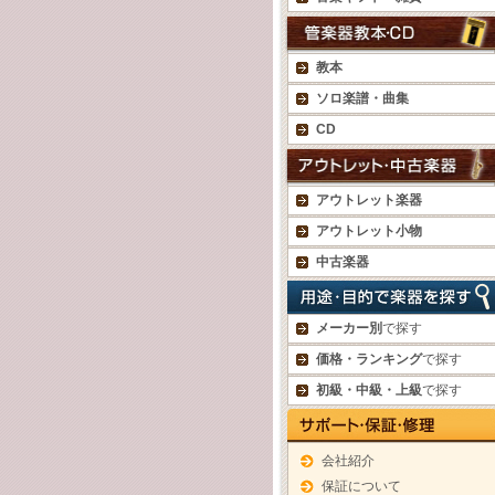
教本
ソロ楽譜・曲集
CD
アウトレット楽器
アウトレット小物
中古楽器
メーカー別
で探す
価格・ランキング
で探す
初級・中級・上級
で探す
会社紹介
保証について