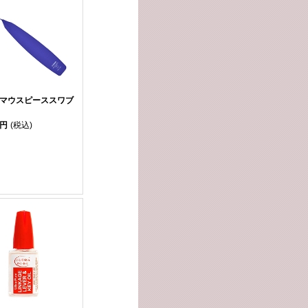
 マウスピーススワブ
0円
(税込)