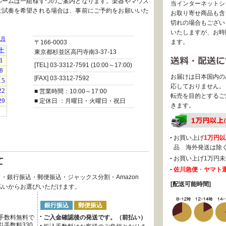
ルームは一組様ずつのご案内となります。楽器やマウス
当インターネットシ
ご試奏を希望される場合は、事前にご予約をお願いいた
お取り寄せ商品も含
切れの場合もござい
いたしますが、お時
ます。
〒166-0003
東京都杉並区高円寺南3-37-13
[TEL] 03-3312-7591 (10:00～17:00)
お届けは日本国内の
[FAX] 03-3312-7592
応しておりません。
■ 営業時間：10:00～17:00
転売を目的とするご
■ 定休日 ：月曜日・火曜日・祝日
きます。
お買い上げ
1万円以
品 海外発送は除
お買い上げ1万円未
佐川急便
・
ヤマト
・銀行振込・郵便振込・ジャックス分割・Amazon
[配送可能時間]
後払いからお選びいただけます。
銀行振込
郵便振込
手数料無料で
ご入金確認後の発送です。（前払い）
手数料330