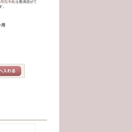
用洗浄液)
を数滴混ぜて
す。
ン用