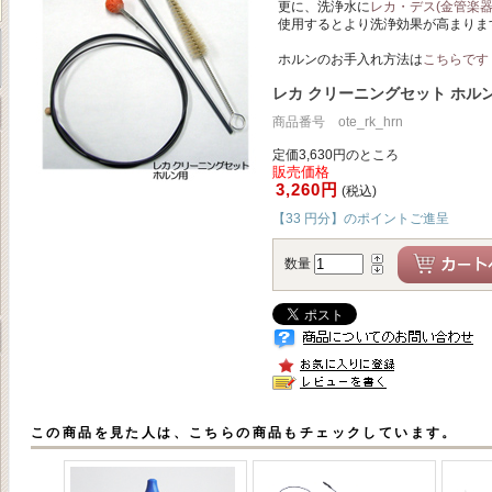
更に、洗浄水に
レカ・デス(金管楽器
使用するとより洗浄効果が高まりま
ホルンのお手入れ方法は
こちらです
レカ クリーニングセット ホル
商品番号 ote_rk_hrn
定価3,630円のところ
販売価格
3,260円
(税込)
【33 円分】のポイントご進呈
数量
この商品を見た人は、こちらの商品もチェックしています。