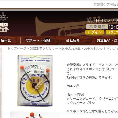
管楽器ケア用品 
トップページ
>
楽器別アクセサリー
>
お手入れ用品
>
お手入れセット
> レカ
金管楽器のスライド、ピストン、マ
それぞれ合うスポンジが付いたコー
て、
効率良く管内の掃除ができます。
ホルン用
[セット内容]
クリーニングコード、 クリーニン
マウスピースブラシ
※スポンジ部分は水で濡らしてから