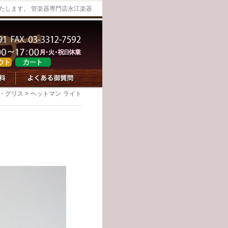
たします。 管楽器専門店永江楽器
・グリス
> ヘットマン ライト