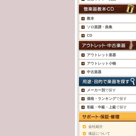
教本
ソロ楽譜・曲集
CD
アウトレット楽器
アウトレット小物
中古楽器
メーカー別
で探す
価格・ランキング
で探す
初級・中級・上級
で探す
会社紹介
保証について