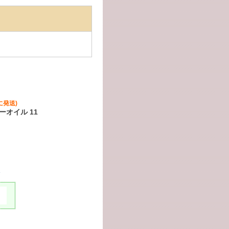
。
に発送)
ーオイル 11
呈