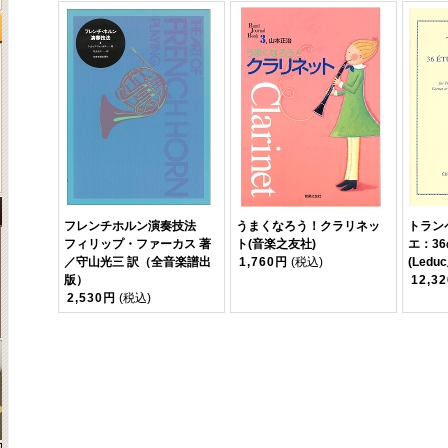
フレンチホルン演奏技法
うまくなろう！クラリネッ
トラン
フィリップ・ファーカス 著
ト(音楽之友社)
エ：3
／守山光三 訳（全音楽譜出
1,760円
(税込)
(Ledu
版）
12,3
2,530円
(税込)