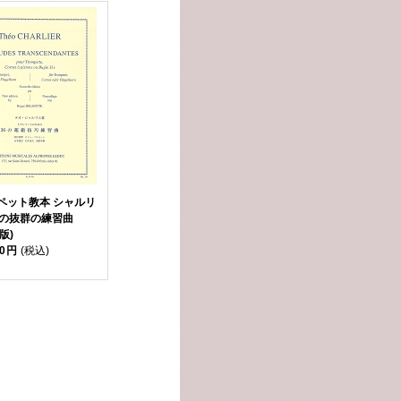
ペット教本 シャルリ
6の抜群の練習曲
c版)
20円
(税込)