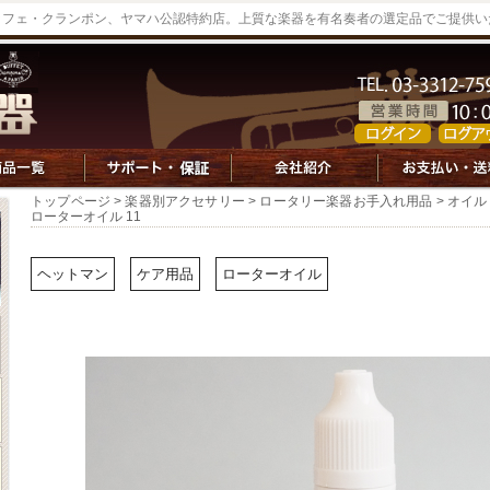
ッフェ・クランポン、ヤマハ公認特約店。上質な楽器を有名奏者の選定品でご提供い
トップページ
>
楽器別アクセサリー
>
ロータリー楽器お手入れ用品
>
オイル
ローターオイル 11
ヘットマン
ケア用品
ローターオイル