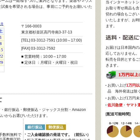
ルームは一組様ずつのご案内となります。楽器やマウス
当インターネットシ
ご試奏を希望される場合は、事前にご予約をお願いいた
お取り寄せ商品も含
切れの場合もござい
いたしますが、お時
ます。
〒166-0003
東京都杉並区高円寺南3-37-13
[TEL] 03-3312-7591 (10:00～17:00)
お届けは日本国内の
[FAX] 03-3312-7592
応しておりません。
■ 営業時間：10:00～17:00
転売を目的とするご
■ 定休日 ：月曜日・火曜日・祝日
きます。
お買い上げ
1万円以
品 海外発送は除
お買い上げ1万円未
佐川急便
・
ヤマト
・銀行振込・郵便振込・ジャックス分割・Amazon
[配送可能時間]
後払いからお選びいただけます。
銀行振込
郵便振込
手数料無料で
ご入金確認後の発送です。（前払い）
手数料330