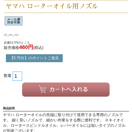
ヤマハ ローターオイル用ノズル
永江楽器人気コンテンツ
新商品・新規取り扱い商品
oil_ym_nor
セール・イベント情報
定価517円のところ
460円
販売価格
(税込)
人気の永江楽器コラム
【5 円分】のポイントご進呈
「楽器をはじめよう」
数量
お手入れ方法
選定者のご紹介
商品説明
演奏会のお知らせ
ヤマハ ローターオイルの先端に取り付けて使用できる専用のノズルで
す。 細く長いノズルで、細かい作業をする際に便利です。 ※キイオイ
ル、ロータースピンドルオイル、レバーオイルには短いタイプのノズル
が別途ございます。