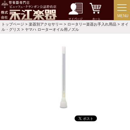
アウトレット
MENU
MENU
マイページ
カート
中古楽器
トップページ
>
楽器別アクセサリー
>
ロータリー楽器お手入れ用品
>
オイ
ル・グリス
> ヤマハ ローターオイル用ノズル
今月のお買い得品
目的・用途別で楽器を探す
メーカー別で探す
価格・ランキングで探す
初級・中級・上級で探す