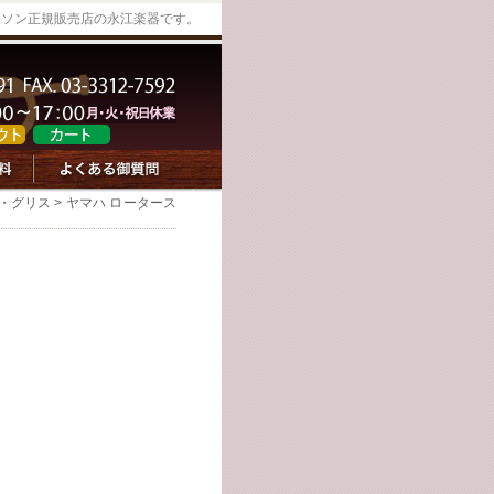
ッソン正規販売店の永江楽器です。
・グリス
> ヤマハ ロータース