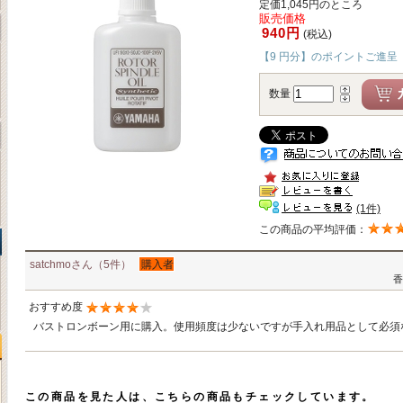
定価1,045円のところ
販売価格
940円
(税込)
【9 円分】のポイントご進呈
数量
(1件)
この商品の平均評価：
satchmoさん（5件）
購入者
香
おすすめ度
バストロンボーン用に購入。使用頻度は少ないですが手入れ用品として必須
この商品を見た人は、こちらの商品もチェックしています。