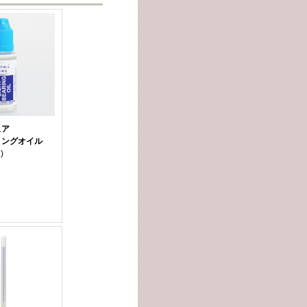
ュア
リングオイル
)