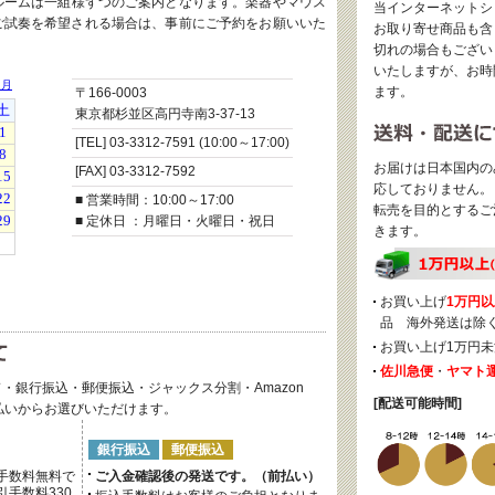
ルームは一組様ずつのご案内となります。楽器やマウス
当インターネットシ
ご試奏を希望される場合は、事前にご予約をお願いいた
お取り寄せ商品も含
切れの場合もござい
いたしますが、お時
ます。
〒166-0003
東京都杉並区高円寺南3-37-13
[TEL] 03-3312-7591 (10:00～17:00)
お届けは日本国内の
[FAX] 03-3312-7592
応しておりません。
■ 営業時間：10:00～17:00
転売を目的とするご
■ 定休日 ：月曜日・火曜日・祝日
きます。
お買い上げ
1万円以
品 海外発送は除
お買い上げ1万円未
佐川急便
・
ヤマト
・銀行振込・郵便振込・ジャックス分割・Amazon
[配送可能時間]
後払いからお選びいただけます。
銀行振込
郵便振込
手数料無料で
ご入金確認後の発送です。（前払い）
手数料330