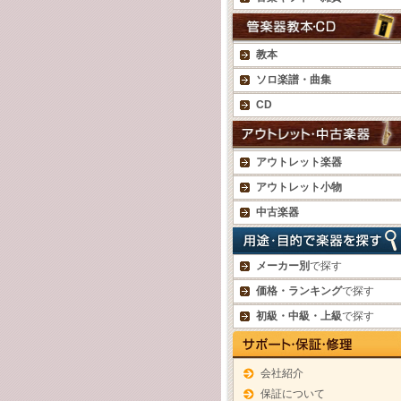
教本
ソロ楽譜・曲集
CD
アウトレット楽器
アウトレット小物
中古楽器
メーカー別
で探す
価格・ランキング
で探す
初級・中級・上級
で探す
会社紹介
保証について