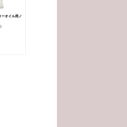
ターオイル用ノ
)