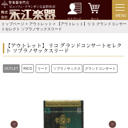
MENU
MENU
マイページ
カート
トップページ
>
アウトレット
> 【アウトレット】リコ グランドコンサー
新規会員登録
ログイン・マイページ
トセレクト ソプラノサックスリード
ご利用ガイド
サポート・保証
【アウトレット】 リコ グランドコンサートセレク
ト ソプラノサックスリード
よくあるご質問
会社紹介
OUTLET
RICO
リード
ソプラノサックス
グランドコンサート
特定商取引法
プライバシー・ポリシー