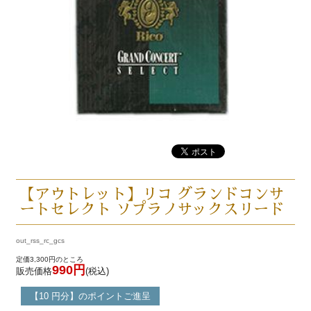
【アウトレット】リコ グランドコンサ
ートセレクト ソプラノサックスリード
out_rss_rc_gcs
定価3,300円のところ
990円
販売価格
(税込)
【10 円分】のポイントご進呈