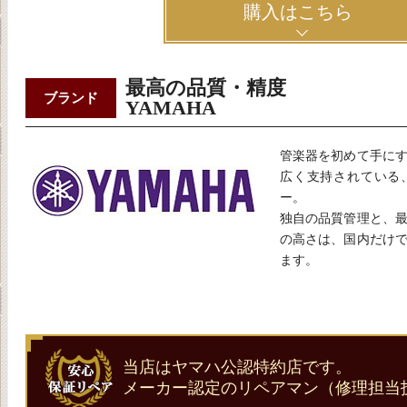
購入はこちら
最高の品質・精度
ブランド
YAMAHA
管楽器を初めて手に
広く支持されている
ー。
独自の品質管理と、
の高さは、国内だけ
ます。
当店はヤマハ公認特約店です。
メーカー認定のリペアマン（修理担当