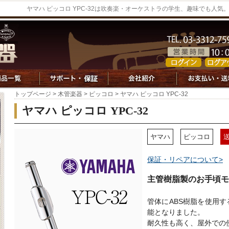
ヤマハ ピッコロ YPC-32は吹奏楽・オーケストラの学生、趣味でも人
トップページ
>
木管楽器
>
ピッコロ
> ヤマハ ピッコロ YPC-32
ヤマハ ピッコロ YPC-32
ヤマハ
ピッコロ
保証・リペアについて>
主管樹脂製のお手頃
管体にABS樹脂を使用
能となりました。
耐久性も高く、屋外での