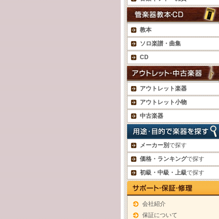
教本
ソロ楽譜・曲集
CD
アウトレット楽器
アウトレット小物
中古楽器
メーカー別
で探す
価格・ランキング
で探す
初級・中級・上級
で探す
会社紹介
保証について