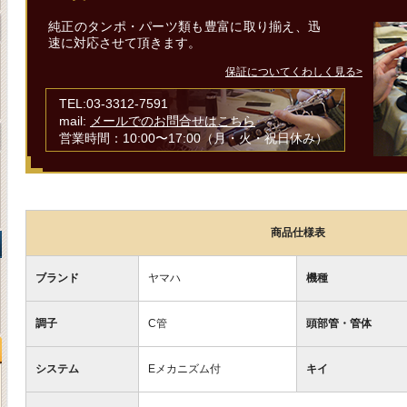
純正のタンポ・パーツ類も豊富に取り揃え、迅
速に対応させて頂きます。
保証についてくわしく見る>
TEL:03-3312-7591
mail:
メールでのお問合せはこちら
営業時間：10:00〜17:00（月・火・祝日休み）
商品仕様表
ブランド
ヤマハ
機種
調子
C管
頭部管・管体
システム
Eメカニズム付
キイ