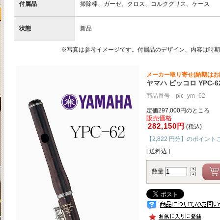
付属品
掃除棒、ガーゼ、クロス、コルクグリス、ケース
状態
新品
※写真は参考イメージです。付属品のデザイン、内容は時期
メーカー取り寄せ(納期はお
ヤマハ ピッコロ YPC-6
商品番号 pic_ym_62
定価297,000円のところ
販売価格
282,150円
(税込)
【2,822 円分】のポイント
[ 送料込 ]
数量