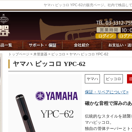
ヤマハ ピッコロ YPC-62の販売ページ。社内で検品
トップページ
>
木管楽器
>
ピッコロ
> ヤマハ ピッコロ YPC-62
ヤマハ ピッコロ YPC-62
ヤマハ
ピッコロ
保証・リペアについて>
確かな音程で深みの
伝統的なスタイルを踏襲
マハピッコロ。
独自の管体テーパーとト