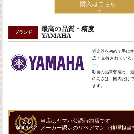
購入はこちら
最高の品質・精度
ブランド
YAMAHA
管楽器を初めて手に
広く支持されている
ー。
独自の品質管理と、
の高さは、国内だけ
ます。
当店はヤマハ公認特約店です。
メーカー認定のリペアマン（修理担当