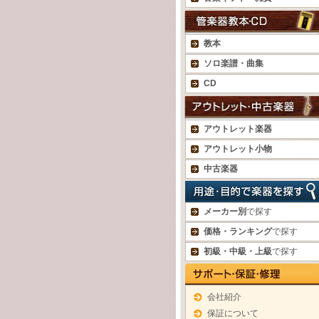
教本
ソロ楽譜・曲集
CD
アウトレット楽器
アウトレット小物
中古楽器
メーカー別
で探す
価格・ランキング
で探す
初級・中級・上級
で探す
会社紹介
保証について