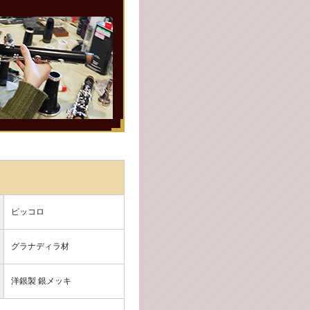
ピッコロ
グラナディラ材
洋銀製 銀メッキ