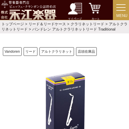
MENU
MENU
マイページ
カート
トップページ
>
リード＆リードケース
>
クラリネットリード
>
アルトクラ
リネットリード
> バンドレン アルトクラリネットリード Traditional
Vandoren
リード
アルトクラリネット
店頭在庫品