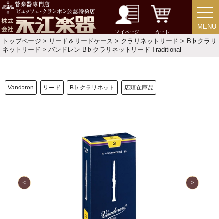
ご利用ガイド
サポート・保証
よくあるご質問
会社紹介
MENU
MENU
マイページ
カート
トップページ
>
リード＆リードケース
>
クラリネットリード
>
B♭クラリ
ネットリード
> バンドレン B♭クラリネットリード Traditional
特定商取引法
プライバシー・ポリシー
Vandoren
リード
B♭クラリネット
店頭在庫品