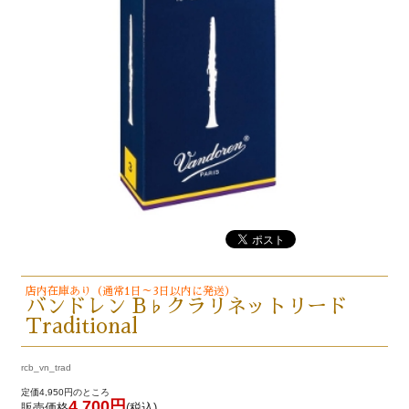
店内在庫あり（通常1日～3日以内に発送）
バンドレン B♭クラリネットリード
Traditional
rcb_vn_trad
定価4,950円のところ
4,700円
販売価格
(税込)