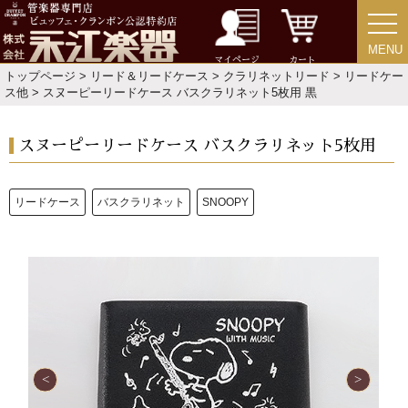
ご利用ガイド
サポート・保証
MENU
MENU
よくあるご質問
会社紹介
マイページ
カート
トップページ
>
リード＆リードケース
>
クラリネットリード
>
リードケー
ス他
> スヌーピーリードケース バスクラリネット5枚用 黒
特定商取引法
プライバシー・ポリシー
スヌーピーリードケース バスクラリネット5枚用
リードケース
バスクラリネット
SNOOPY