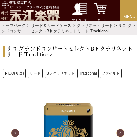
新規会員登録
ログイン・マイページ
ご利用ガイド
サポート・保証
MENU
MENU
マイページ
カート
トップページ
>
リード＆リードケース
>
クラリネットリード
> リコ グラ
よくあるご質問
会社紹介
ンドコンサート セレクトB♭クラリネットリード Traditional
特定商取引法
プライバシー・ポリシー
リコ グランドコンサートセレクトB♭クラリネット
リード Traditional
RICO(リコ)
リード
B♭クラリネット
Traditional
ファイルド