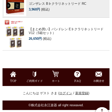
ゴンザレス B♭クラリネットリード RC
3,960円
(税込)
【まとめ買い】バンドレン E♭クラリネットリード
V12（5箱セット）
26,650円
(税込)
TOP
ご利用ガイド
カート
FAQ
お問合せ
こんにちは ゲスト さま (
ログイン
/
新規登録
)
©株式会社永江楽器 all right reseaved.