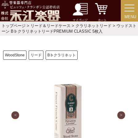
MENU
MENU
マイページ
カート
トップページ
>
リード＆リードケース
>
クラリネットリード
> ウッドスト
ーン B♭クラリネットリードPREMIUM CLASSIC 5枚入
WoodStone
リード
B♭クラリネット
新規会員登録
ログイン・マイページ
ご利用ガイド
サポート・保証
よくあるご質問
会社紹介
特定商取引法
プライバシー・ポリシー