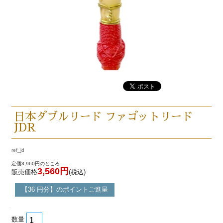
日本ダブルリード ファゴットリード
JDR
ref_jd
定価3,960円のところ
3,560円
販売価格
(税込)
【36 円分】のポイントご進呈
数量