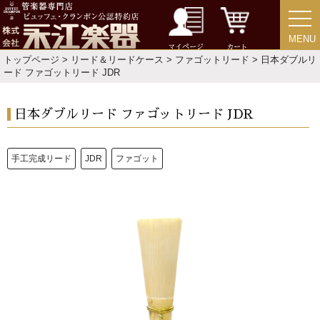
MENU
MENU
マイページ
カート
トップページ
>
リード＆リードケース
>
ファゴットリード
> 日本ダブルリ
ード ファゴットリード JDR
日本ダブルリード ファゴットリード JDR
手工完成リード
JDR
ファゴット
新規会員登録
ログイン・マイページ
ご利用ガイド
サポート・保証
よくあるご質問
会社紹介
特定商取引法
プライバシー・ポリシー