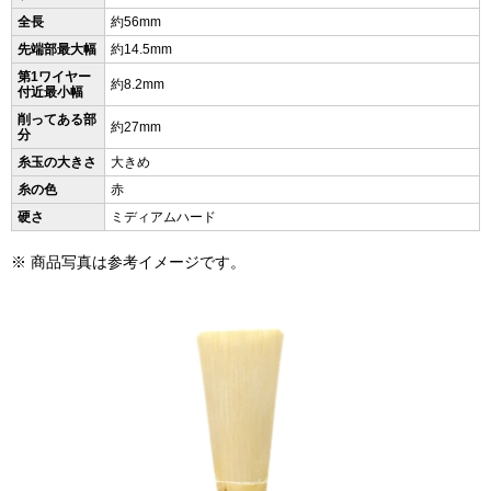
全長
約56mm
先端部最大幅
約14.5mm
第1ワイヤー
約8.2mm
付近最小幅
削ってある部
約27mm
分
糸玉の大きさ
大きめ
糸の色
赤
硬さ
ミディアムハード
※ 商品写真は参考イメージです。