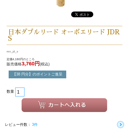
日本ダブルリード オーボエリード JDR
S
reo_jd_s
定価4,180円のところ
3,760円
販売価格
(税込)
【38 円分】のポイントご進呈
数量
レビュー件数：
3件