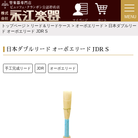
MENU
MENU
新規会員登録
ログイン・マイページ
マイページ
カート
トップページ
>
リード＆リードケース
>
オーボエリード
> 日本ダブルリー
ド オーボエリード JDR S
ご利用ガイド
サポート・保証
日本ダブルリード オーボエリード JDR S
よくあるご質問
会社紹介
特定商取引法
プライバシー・ポリシー
手工完成リード
JDR
オーボエリード