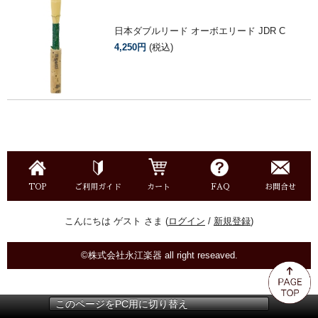
日本ダブルリード オーボエリード JDR C
4,250円
(税込)
TOP
ご利用ガイド
カート
FAQ
お問合せ
こんにちは ゲスト さま (
ログイン
/
新規登録
)
©株式会社永江楽器 all right reseaved.
このページをPC用に切り替え